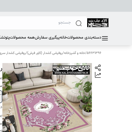
دسته‌بندی محصولات
خانه
پیگیری سفارش
همه محصولات
پتو
تشک
56631396
/
خانه و آشپزخانه
/
روفرشی کشدار (کاور فرش)
/
روفرشی کشدار سری E
رو
بر
سا
دس
بر
م
کا