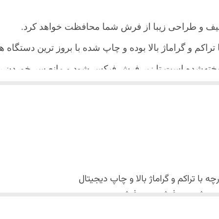
یف و طراحی زیبا از فرش شما محافظت خواهد کرد.
ا تراکم و گراماژ بالا بوده و چاپ شده با بروز ترین دستگاه
دوخته‌شده است تا زیر فرش فیکس شود و مانع سر خورد
اعث می شود هیچ چین و چروکی روی طرح زیبای روفرشی نن
 می باشد فقط به صورت جدا گانه شسته شود
با تراکم و گراماژ بالا و
چاپ دیجیتال
 استفاده نشود. (بهترین ماده شوینده رنگین شوی+ نرم کننده 
کس شدن روفرشی روی فرش