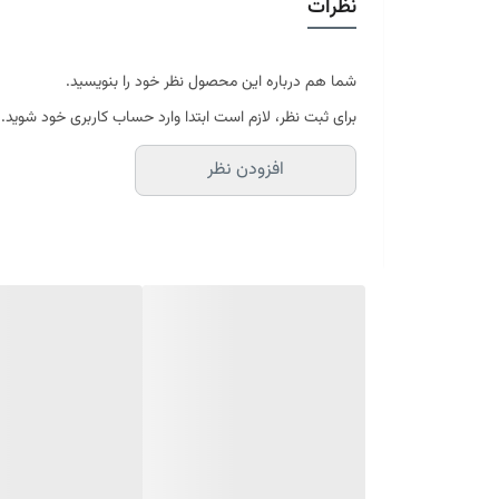
نظرات
در سایه خشک شود
موجود در سایز بندی : 4 ، 6 ، 9 ، 12 متری ( قابل سفارش در ابعاد دلخواه-سایز غیر استاندارد)
ابعاد 4 متری : 150*225 سانتیمتر
ابعاد 6 متری : 200*300 سانتیمتر
شما هم درباره این محصول نظر خود را بنویسید.
ابعاد 9 متری : 250*350 سانتیمتر
برای ثبت نظر، لازم است ابتدا وارد حساب کاربری خود شوید.
ابعاد 12 متری : 300*400 سانتیمتر
افزودن نظر
ارسال کالای خواب متین تا کمتر از 30 روز کاری آینده
(این محصول تولید مجموعه کالای خواب متی