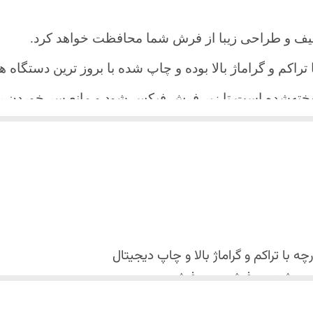
یف و طراحی زیبا از فرش شما محافظت خواهد کرد.
ا تراکم و گراماژ بالا بوده و چاپ شده با بروز ترین دستگاه
دوخته‌شده است تا زیر فرش فیکس شود و مانع سر خورد
اعث می شود هیچ چین و چروکی روی طرح زیبای روفرشی نن
 می باشد فقط به صورت جدا گانه شسته شود
با تراکم و گراماژ بالا و
چاپ دیجیتال
 استفاده نشود. (بهترین ماده شوینده رنگین شوی+ نرم کننده 
کس شدن روفرشی روی فرش