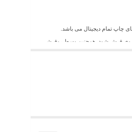
 های چاپ تمام دیجیتال می باشد.
ن روی فرش شود. همچنین وسط روفرشی
شیند و همواره جلوه زیبای خود را حفظ
میباشد)