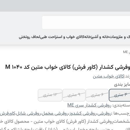
 و ملزومات
خانه و آشپزخانه
کالای خواب و استراحت طبی
لحاف روتختی
M
فرشی کشدار (کاور فرش) کالای خواب متین کد M 1040
ند:
کالای خواب متین
یز بندی
4 متری
6 متری
9 متری
12 متری
ته‌بندی
:
روفرشی کشدار سری ME
چسب‌ها :
روفرشی
،
روفرشی کشدوز
،
روفرشی مخمل
،
روفرشی شانل
،
کاورفرش
شخصات
روفرشی کشدار (کاور فرش) کالای خواب متین - محصول کالای خ
لا
:
- جنس پارچه مخمل ابریشمی (شانل) بافت پارچه با تراکم و گراماژ