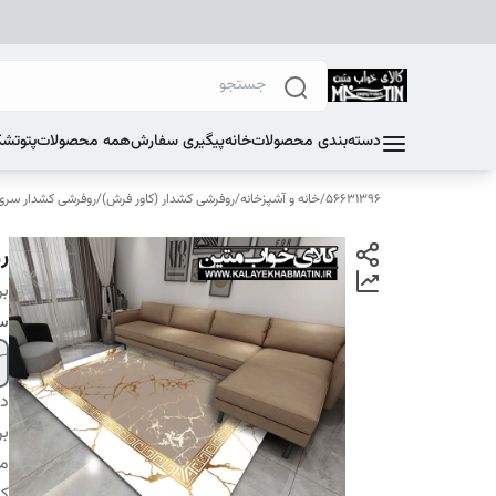
دسته‌بندی محصولات
خانه
پیگیری سفارش
همه محصولات
پتو
تشک
56631396
/
خانه و آشپزخانه
/
روفرشی کشدار (کاور فرش)
/
روفرشی کشدار سری E
رو
بر
سا
دس
بر
م
کا