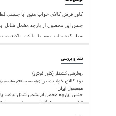
کاور فرش کالای خواب متین با جنسی لط
جنس این محصول از پارچه مخمل شانل
ب
چهار گوشه این محصول با کش باکیفیت 
نیز کش تعبیه شده که زیر فرش میرود و ب
کند.
نقد و بررسی
شرایط شستشو:
اولین شستشو ترجیحا خشک شویی شود
روفرشی کشدار (کاور فرش)
برند کالای خواب متین
شستشو در لباسشویی های خانگی بلامانع
(تولید مجموعه کالای خواب متین)
محصول ایران
حداکثر دمای شستشو 30 درجه سانتیگراد (عملیات ملایم)
جنس
پارچه مخمل ابریشمی شانل ،بافت پارچه 
از پودر های صابونی و آنزیم دار(دانه آبی)
کش دوزی در چهار گوشه محصول جهت فی
خشک کردن در خشک کن مجاز نمی باشد
قابل شستشو