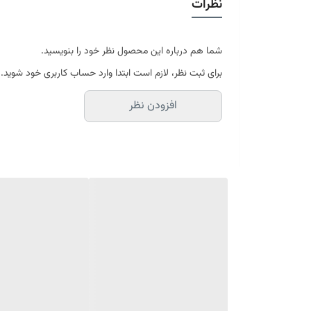
نظرات
در سایه خشک شود
موجود در سایز بندی : 4 ، 6 ، 9 ، 12 متری ( قابل سفارش در ابعاد دلخواه-سایز غیر استاندارد)
ابعاد 4 متری : 150*225 سانتیمتر
ابعاد 6 متری : 200*300 سانتیمتر
شما هم درباره این محصول نظر خود را بنویسید.
ابعاد 9 متری : 250*350 سانتیمتر
برای ثبت نظر، لازم است ابتدا وارد حساب کاربری خود شوید.
ابعاد 12 متری : 300*400 سانتیمتر
افزودن نظر
ارسال کالای خواب متین تا کمتر از 30 روز کاری آینده
(این محصول تولید مجموعه کالای خواب متی