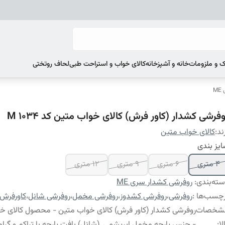
 و ملزومات
خانه و آشپزخانه
کالای خواب و استراحت طبی
لحاف روتختی
M
فرشی کشدار (کاور فرش) کالای خواب متین کد M 1034
ند:
کالای خواب متین
یز بندی
4 متری
6 متری
9 متری
12 متری
ته‌بندی
:
روفرشی کشدار سری ME
چسب‌ها :
روفرشی
،
روفرشی کشدوز
،
روفرشی مخمل
،
روفرشی شانل
،
کاورفرش
شخصات
روفرشی کشدار (کاور فرش) کالای خواب متین - محصول کالای خ
لا
:
- جنس پارچه مخمل ابریشمی (شانل) بافت پارچه با تراکم و گراماژ