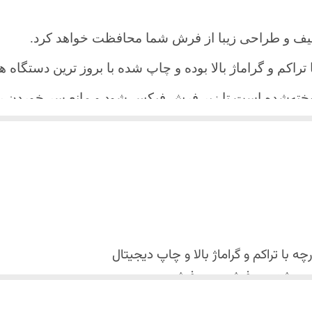
یف و طراحی زیبا از فرش شما محافظت خواهد کرد.
ا تراکم و گراماژ بالا بوده و چاپ شده با بروز ترین دستگاه
دوخته‌شده است تا زیر فرش فیکس شود و مانع سر خورد
اعث می شود هیچ چین و چروکی روی طرح زیبای روفرشی نن
 می باشد فقط به صورت جدا گانه شسته شود
با تراکم و گراماژ بالا و
چاپ دیجیتال
 استفاده نشود. (بهترین ماده شوینده رنگین شوی+ نرم کننده 
کس شدن روفرشی روی فرش