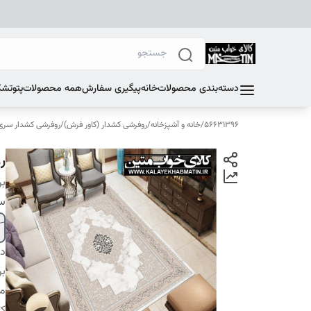
دسته‌بندی محصولات
خانه
پیگیری سفارش
همه محصولات
پتو
تشک
56631396
/
خانه و آشپزخانه
/
روفرشی کشدار (کاور فرش)
/
روفرشی کشدار سری E
رو
بر
سا
دس
بر
م
کا