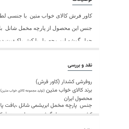
کاور فرش کالای خواب متین با جنسی لط
جنس این محصول از پارچه مخمل شانل
ب
چهار گوشه این محصول با کش باکیفیت 
نیز کش تعبیه شده که زیر فرش میرود و ب
کند.
نقد و بررسی
شرایط شستشو:
اولین شستشو ترجیحا خشک شویی شود
روفرشی کشدار (کاور فرش)
برند کالای خواب متین
شستشو در لباسشویی های خانگی بلامانع
(تولید مجموعه کالای خواب متین)
محصول ایران
حداکثر دمای شستشو 30 درجه سانتیگراد (عملیات ملایم)
جنس
پارچه مخمل ابریشمی شانل ،بافت پارچه 
از پودر های صابونی و آنزیم دار(دانه آبی)
کش دوزی در چهار گوشه محصول جهت فی
خشک کردن در خشک کن مجاز نمی باشد
قابل شستشو