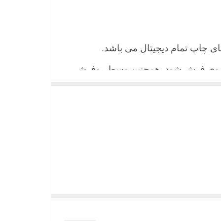
 های چاپ تمام دیجیتال می باشد.
ن روی فرش شود. همچنین وسط روفرشی
شیند و همواره جلوه زیبای خود را حفظ
میباشد)