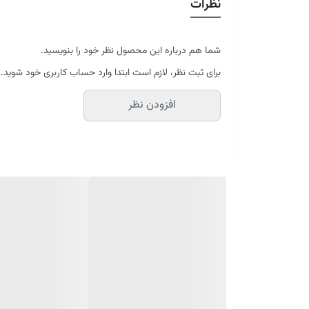
نظرات
در سایه خشک شود
موجود در سایز بندی : 4 ، 6 ، 9 ، 12 متری ( قابل سفارش در ابعاد دلخواه-سایز غیر استاندارد)
ابعاد 4 متری : 150*225 سانتیمتر
ابعاد 6 متری : 200*300 سانتیمتر
شما هم درباره این محصول نظر خود را بنویسید.
ابعاد 9 متری : 250*350 سانتیمتر
برای ثبت نظر، لازم است ابتدا وارد حساب کاربری خود شوید.
ابعاد 12 متری : 300*400 سانتیمتر
افزودن نظر
ارسال کالای خواب متین تا کمتر از 30 روز کاری آینده
(این محصول تولید مجموعه کالای خواب متی