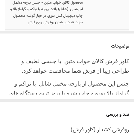
محصول کالای خواب متین - جنس پارچه مخمل
ابریشمی (شانل) بافت پارچه با تراکم و گراماژ بالا و
چاپ دیجیتال کش دوزی در چهار گوشه محصول
جهت فیکس شدن روفرشی روی فرش
سایز کالا
موجود در سایز بندی : 4 ، 6 ، 9 ، 12 متری
توضیحات
ارسال کالا
ارسال کالای خواب متین تا کمتر از 30 روز کاری
آینده
کاور فرش کالای خواب متین با جنسی لطیف و
طراحی زیبا از فرش شما محافظت خواهد کرد.
جنس این محصول از پارچه مخمل شانل
با تراکم و
گراماژ بالا بوده و چاپ شده با بروز ترین دستگاه های
چاپ تمام دیجیتال می باشد.
نقد و بررسی
چهار گوشه این محصول با کش باکیفیت دوخته‌شده
است تا زیر فرش فیکس شود و مانع سر خوردن روی
روفرشی کشدار (کاور فرش)