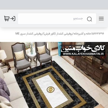
56631396
/
خانه و آشپزخانه
/
روفرشی کشدار (کاور فرش)
/
روفرشی کشدار سری ME