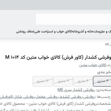
 و ملزومات
خانه و آشپزخانه
کالای خواب و استراحت طبی
لحاف روتختی
M
فرشی کشدار (کاور فرش) کالای خواب متین کد M 1014
ند:
کالای خواب متین
یز بندی
4 متری
6 متری
9 متری
12 متری
ته‌بندی
:
روفرشی کشدار سری ME
چسب‌ها :
روفرشی
،
روفرشی کشدوز
،
روفرشی مخمل
،
روفرشی شانل
،
کاورفرش
شخصات
روفرشی کشدار (کاور فرش) کالای خواب متین - محصول کالای خ
لا
:
- جنس پارچه مخمل ابریشمی (شانل) بافت پارچه با تراکم و گراماژ