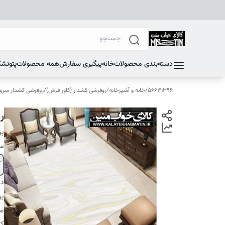
دسته‌بندی محصولات
خانه
پیگیری سفارش
همه محصولات
پتو
تشک
56631396
/
خانه و آشپزخانه
/
روفرشی کشدار (کاور فرش)
/
روفرشی کشدار سری E
رو
بر
سا
دس
بر
م
کا