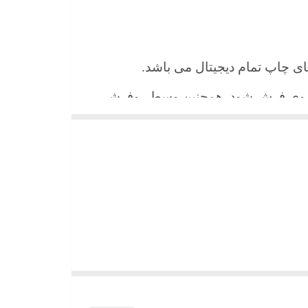
 های چاپ تمام دیجیتال می باشد.
ن روی فرش شود. همچنین وسط روفرشی
شیند و همواره جلوه زیبای خود را حفظ
میباشد)