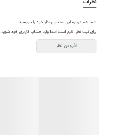
نظرات
در سایه خشک شود
موجود در سایز بندی : 4 ، 6 ، 9 ، 12 متری ( قابل سفارش در ابعاد دلخواه-سایز غیر استاندارد)
ابعاد 4 متری : 150*225 سانتیمتر
ابعاد 6 متری : 200*300 سانتیمتر
شما هم درباره این محصول نظر خود را بنویسید.
ابعاد 9 متری : 250*350 سانتیمتر
برای ثبت نظر، لازم است ابتدا وارد حساب کاربری خود شوید.
ابعاد 12 متری : 300*400 سانتیمتر
افزودن نظر
ارسال کالای خواب متین تا کمتر از 30 روز کاری آینده
(این محصول تولید مجموعه کالای خواب متی