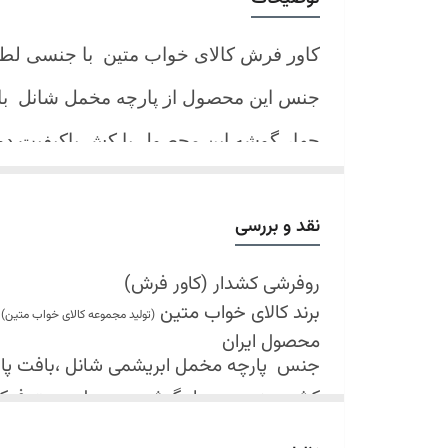
کاور فرش کالای خواب متین با جنسی لط
جنس این محصول از پارچه مخمل شانل
ب
چهار گوشه این محصول با کش باکیفیت 
نیز کش تعبیه شده که زیر فرش میرود و ب
کند.
نقد و بررسی
شرایط شستشو:
اولین شستشو ترجیحا خشک شویی شود
روفرشی کشدار (کاور فرش)
برند کالای خواب متین
شستشو در لباسشویی های خانگی بلامانع
(تولید مجموعه کالای خواب متین)
محصول ایران
حداکثر دمای شستشو 30 درجه سانتیگراد (عملیات ملایم)
جنس
پارچه مخمل ابریشمی شانل ،بافت پارچه 
از پودر های صابونی و آنزیم دار(دانه آبی)
کش دوزی در چهار گوشه محصول جهت فی
خشک کردن در خشک کن مجاز نمی باشد
قابل شستشو