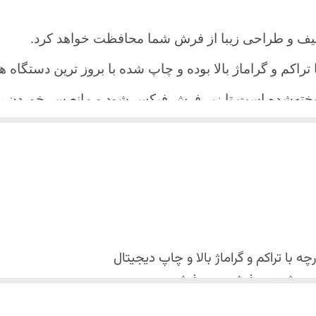
یف و طراحی زیبا از فرش شما محافظت خواهد کرد.
ا تراکم و گراماژ بالا بوده و چاپ شده با بروز ترین دستگاه
دوخته‌شده است تا زیر فرش فیکس شود و مانع سر خورد
اعث می شود هیچ چین و چروکی روی طرح زیبای روفرشی نن
 می باشد فقط به صورت جدا گانه شسته شود
با تراکم و گراماژ بالا و
چاپ دیجیتال
 استفاده نشود. (بهترین ماده شوینده رنگین شوی+ نرم کننده 
کس شدن روفرشی روی فرش