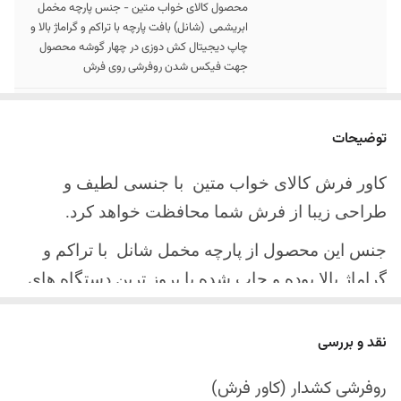
محصول کالای خواب متین - جنس پارچه مخمل
ابریشمی (شانل) بافت پارچه با تراکم و گراماژ بالا و
چاپ دیجیتال کش دوزی در چهار گوشه محصول
جهت فیکس شدن روفرشی روی فرش
سایز کالا
موجود در سایز بندی : 4 ، 6 ، 9 ، 12 متری
توضیحات
ارسال کالا
ارسال کالای خواب متین تا کمتر از 30 روز کاری
آینده
کاور فرش کالای خواب متین با جنسی لطیف و
طراحی زیبا از فرش شما محافظت خواهد کرد.
جنس این محصول از پارچه مخمل شانل
با تراکم و
گراماژ بالا بوده و چاپ شده با بروز ترین دستگاه های
چاپ تمام دیجیتال می باشد.
نقد و بررسی
چهار گوشه این محصول با کش باکیفیت دوخته‌شده
است تا زیر فرش فیکس شود و مانع سر خوردن روی
روفرشی کشدار (کاور فرش)