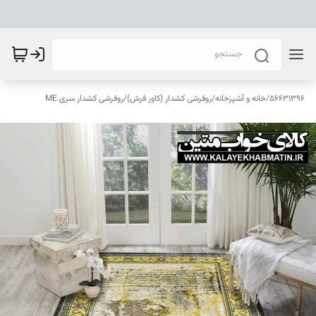
56631396
/
خانه و آشپزخانه
/
روفرشی کشدار (کاور فرش)
/
روفرشی کشدار سری ME