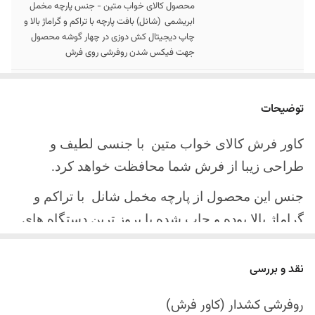
محصول کالای خواب متین - جنس پارچه مخمل
ابریشمی (شانل) بافت پارچه با تراکم و گراماژ بالا و
چاپ دیجیتال کش دوزی در چهار گوشه محصول
جهت فیکس شدن روفرشی روی فرش
سایز کالا
موجود در سایز بندی : 4 ، 6 ، 9 ، 12 متری
توضیحات
ارسال کالا
ارسال کالای خواب متین تا کمتر از 30 روز کاری
آینده
کاور فرش کالای خواب متین با جنسی لطیف و
طراحی زیبا از فرش شما محافظت خواهد کرد.
جنس این محصول از پارچه مخمل شانل
با تراکم و
گراماژ بالا بوده و چاپ شده با بروز ترین دستگاه های
چاپ تمام دیجیتال می باشد.
نقد و بررسی
چهار گوشه این محصول با کش باکیفیت دوخته‌شده
است تا زیر فرش فیکس شود و مانع سر خوردن روی
روفرشی کشدار (کاور فرش)