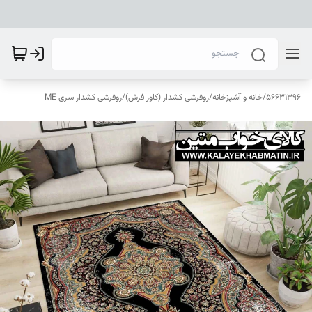
56631396
/
خانه و آشپزخانه
/
روفرشی کشدار (کاور فرش)
/
روفرشی کشدار سری ME