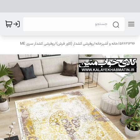
56631396
/
خانه و آشپزخانه
/
روفرشی کشدار (کاور فرش)
/
روفرشی کشدار سری ME