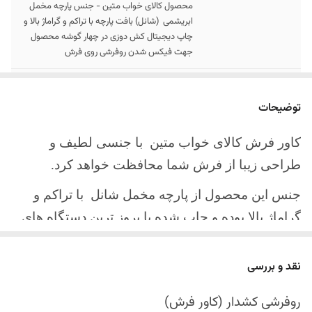
محصول کالای خواب متین - جنس پارچه مخمل
ابریشمی (شانل) بافت پارچه با تراکم و گراماژ بالا و
چاپ دیجیتال کش دوزی در چهار گوشه محصول
جهت فیکس شدن روفرشی روی فرش
سایز کالا
موجود در سایز بندی : 4 ، 6 ، 9 ، 12 متری
توضیحات
ارسال کالا
ارسال کالای خواب متین تا کمتر از 30 روز کاری
آینده
کاور فرش کالای خواب متین با جنسی لطیف و
طراحی زیبا از فرش شما محافظت خواهد کرد.
جنس این محصول از پارچه مخمل شانل
با تراکم و
گراماژ بالا بوده و چاپ شده با بروز ترین دستگاه های
چاپ تمام دیجیتال می باشد.
نقد و بررسی
چهار گوشه این محصول با کش باکیفیت دوخته‌شده
است تا زیر فرش فیکس شود و مانع سر خوردن روی
روفرشی کشدار (کاور فرش)