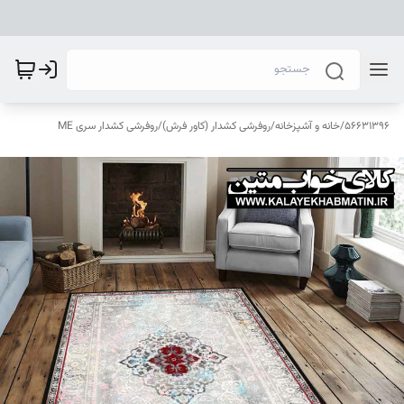
56631396
/
خانه و آشپزخانه
/
روفرشی کشدار (کاور فرش)
/
روفرشی کشدار سری ME