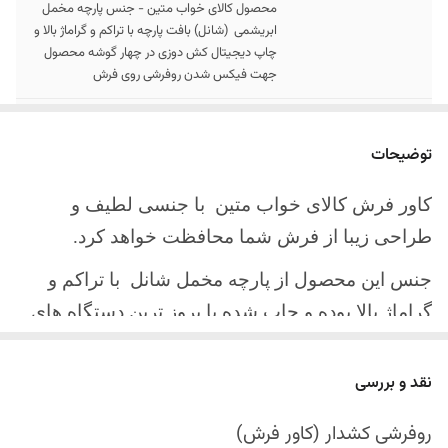
محصول کالای خواب متین - جنس پارچه مخمل
ابریشمی (شانل) بافت پارچه با تراکم و گراماژ بالا و
چاپ دیجیتال کش دوزی در چهار گوشه محصول
جهت فیکس شدن روفرشی روی فرش
سایز کالا
موجود در سایز بندی : 4 ، 6 ، 9 ، 12 متری
توضیحات
ارسال کالا
ارسال کالای خواب متین تا کمتر از 30 روز کاری
آینده
کاور فرش کالای خواب متین با جنسی لطیف و
طراحی زیبا از فرش شما محافظت خواهد کرد.
جنس این محصول از پارچه مخمل شانل
با تراکم و
گراماژ بالا بوده و چاپ شده با بروز ترین دستگاه های
چاپ تمام دیجیتال می باشد.
نقد و بررسی
چهار گوشه این محصول با کش باکیفیت دوخته‌شده
است تا زیر فرش فیکس شود و مانع سر خوردن روی
روفرشی کشدار (کاور فرش)