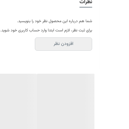
نظرات
در سایه خشک شود
موجود در سایز بندی : 4 ، 6 ، 9 ، 12 متری ( قابل سفارش در ابعاد دلخواه-سایز غیر استاندارد)
ابعاد 4 متری : 150*225 سانتیمتر
ابعاد 6 متری : 200*300 سانتیمتر
شما هم درباره این محصول نظر خود را بنویسید.
ابعاد 9 متری : 250*350 سانتیمتر
برای ثبت نظر، لازم است ابتدا وارد حساب کاربری خود شوید.
ابعاد 12 متری : 300*400 سانتیمتر
افزودن نظر
ارسال کالای خواب متین تا کمتر از 30 روز کاری آینده
(این محصول تولید مجموعه کالای خواب متی