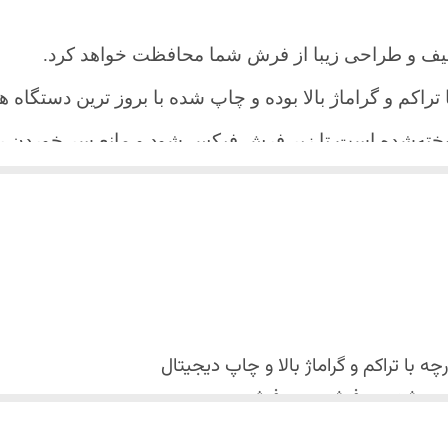
یف و طراحی زیبا از فرش شما محافظت خواهد کرد.
ا تراکم و گراماژ بالا بوده و چاپ شده با بروز ترین دستگاه
دوخته‌شده است تا زیر فرش فیکس شود و مانع سر خورد
اعث می شود هیچ چین و چروکی روی طرح زیبای روفرشی نن
 می باشد فقط به صورت جدا گانه شسته شود
با تراکم و گراماژ بالا و
چاپ دیجیتال
 استفاده نشود. (بهترین ماده شوینده رنگین شوی+ نرم کننده 
کس شدن روفرشی روی فرش