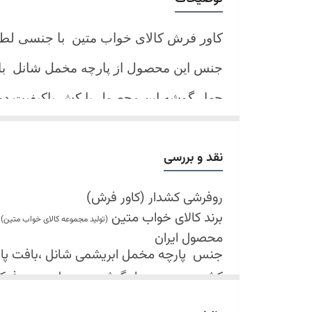
کاور فرش کالای خواب متین با جنسی لط
جنس این محصول از پارچه مخمل شانل
ب
چهار گوشه این محصول با کش باکیفیت 
نیز کش تعبیه شده که زیر فرش میرود و ب
کند.
نقد و بررسی
شرایط شستشو:
اولین شستشو ترجیحا خشک شویی شود
روفرشی کشدار (کاور فرش)
برند کالای خواب متین
شستشو در لباسشویی های خانگی بلامانع
(تولید مجموعه کالای خواب متین)
محصول ایران
حداکثر دمای شستشو 30 درجه سانتیگراد (عملیات ملایم)
جنس
پارچه مخمل ابریشمی شانل ،بافت پارچه 
از پودر های صابونی و آنزیم دار(دانه آبی)
کش دوزی در چهار گوشه محصول جهت فی
خشک کردن در خشک کن مجاز نمی باشد
قابل شستشو