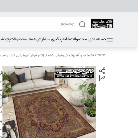
دسته‌بندی محصولات
خانه
پیگیری سفارش
همه محصولات
پتو
تشک
56631396
/
خانه و آشپزخانه
/
روفرشی کشدار (کاور فرش)
/
روفرشی کشدار سری E
رو
بر
سا
دس
بر
م
کا