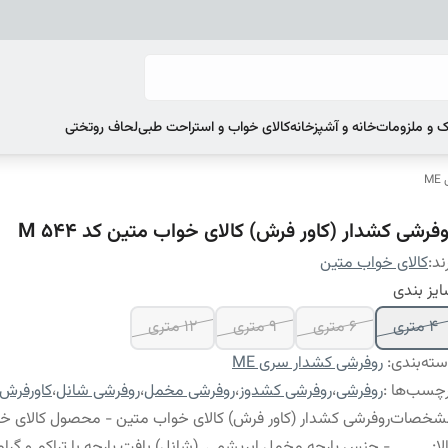
 و ملزومات
خانه و آشپزخانه
کالای خواب و استراحت طبی
لحاف روتختی
M
فرشی کشدار (کاور فرش) کالای خواب متین کد M 544
ند:
کالای خواب متین
یز بندی
4 متری
6 متری
9 متری
12 متری
ته‌بندی
:
روفرشی کشدار سری ME
چسب‌ها :
روفرشی
،
روفرشی کشدوز
،
روفرشی مخمل
،
روفرشی شانل
،
کاورفرش
شخصات
روفرشی کشدار (کاور فرش) کالای خواب متین - محصول کالای خ
لا
:
- جنس پارچه مخمل ابریشمی (شانل) بافت پارچه با تراکم و گراماژ