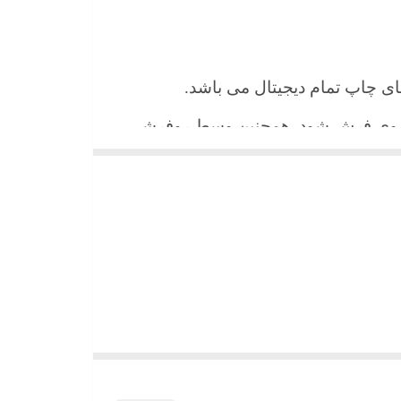
 های چاپ تمام دیجیتال می باشد.
ن روی فرش شود. همچنین وسط روفرشی
شیند و همواره جلوه زیبای خود را حفظ
میباشد)