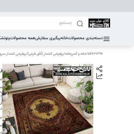
دسته‌بندی محصولات
خانه
پیگیری سفارش
همه محصولات
پتو
تشک
56631396
/
خانه و آشپزخانه
/
روفرشی کشدار (کاور فرش)
/
روفرشی کشدار سری E
رو
بر
سا
دس
بر
م
کا