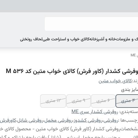
 و ملزومات
خانه و آشپزخانه
کالای خواب و استراحت طبی
لحاف روتختی
M
فرشی کشدار (کاور فرش) کالای خواب متین کد M 536
ند:
کالای خواب متین
یز بندی
4 متری
6 متری
9 متری
12 متری
ته‌بندی
:
روفرشی کشدار سری ME
چسب‌ها :
روفرشی
،
روفرشی کشدوز
،
روفرشی مخمل
،
روفرشی شانل
،
کاورفرش
شخصات
روفرشی کشدار (کاور فرش) کالای خواب متین - محصول کالای خ
لا
:
- جنس پارچه مخمل ابریشمی (شانل) بافت پارچه با تراکم و گراماژ