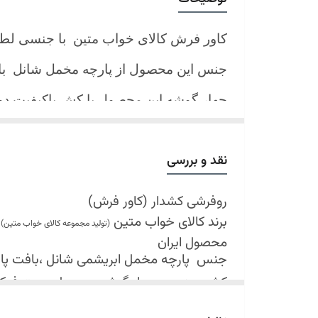
کاور فرش کالای خواب متین با جنسی لط
جنس این محصول از پارچه مخمل شانل
ب
چهار گوشه این محصول با کش باکیفیت 
نیز کش تعبیه شده که زیر فرش میرود و ب
کند.
نقد و بررسی
شرایط شستشو:
اولین شستشو ترجیحا خشک شویی شود
روفرشی کشدار (کاور فرش)
برند کالای خواب متین
شستشو در لباسشویی های خانگی بلامانع
(تولید مجموعه کالای خواب متین)
محصول ایران
حداکثر دمای شستشو 30 درجه سانتیگراد (عملیات ملایم)
جنس
پارچه مخمل ابریشمی شانل ،بافت پارچه 
از پودر های صابونی و آنزیم دار(دانه آبی)
کش دوزی در چهار گوشه محصول جهت فی
خشک کردن در خشک کن مجاز نمی باشد
قابل شستشو