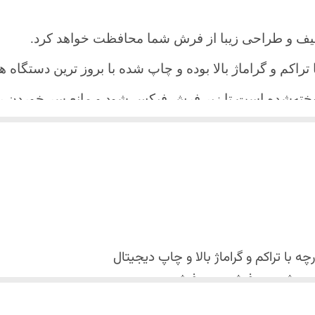
یف و طراحی زیبا از فرش شما محافظت خواهد کرد.
ا تراکم و گراماژ بالا بوده و چاپ شده با بروز ترین دستگاه
دوخته‌شده است تا زیر فرش فیکس شود و مانع سر خورد
اعث می شود هیچ چین و چروکی روی طرح زیبای روفرشی نن
 می باشد فقط به صورت جدا گانه شسته شود
با تراکم و گراماژ بالا و
چاپ دیجیتال
 استفاده نشود. (بهترین ماده شوینده رنگین شوی+ نرم کننده 
کس شدن روفرشی روی فرش