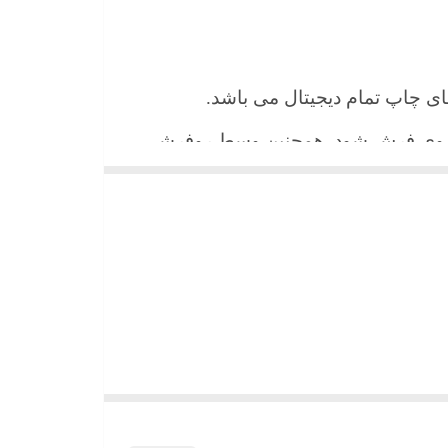
 های چاپ تمام دیجیتال می باشد.
ن روی فرش شود. همچنین وسط روفرشی
شیند و همواره جلوه زیبای خود را حفظ
میباشد)