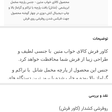
محصول کالای خواب متین - جنس پارچه مخمل
ابریشمی (شانل) بافت پارچه با تراکم و گراماژ بالا و
چاپ دیجیتال کش دوزی در چهار گوشه محصول
جهت فیکس شدن روفرشی روی فرش
سایز کالا
موجود در سایز بندی : 4 ، 6 ، 9 ، 12 متری
توضیحات
ارسال کالا
ارسال کالای خواب متین تا کمتر از 30 روز کاری
آینده
کاور فرش کالای خواب متین با جنسی لطیف و
طراحی زیبا از فرش شما محافظت خواهد کرد.
جنس این محصول از پارچه مخمل شانل
با تراکم و
گراماژ بالا بوده و چاپ شده با بروز ترین دستگاه های
چاپ تمام دیجیتال می باشد.
نقد و بررسی
چهار گوشه این محصول با کش باکیفیت دوخته‌شده
است تا زیر فرش فیکس شود و مانع سر خوردن روی
روفرشی کشدار (کاور فرش)