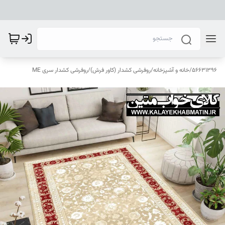
56631396
/
خانه و آشپزخانه
/
روفرشی کشدار (کاور فرش)
/
روفرشی کشدار سری ME