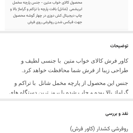
محصول کالای خواب متین - جنس پارچه مخمل
ابریشمی (شانل) بافت پارچه با تراکم و گراماژ بالا و
چاپ دیجیتال کش دوزی در چهار گوشه محصول
جهت فیکس شدن روفرشی روی فرش
سایز کالا
موجود در سایز بندی : 4 ، 6 ، 9 ، 12 متری
توضیحات
ارسال کالا
ارسال کالای خواب متین تا کمتر از 30 روز کاری
آینده
کاور فرش کالای خواب متین با جنسی لطیف و
طراحی زیبا از فرش شما محافظت خواهد کرد.
جنس این محصول از پارچه مخمل شانل
با تراکم و
گراماژ بالا بوده و چاپ شده با بروز ترین دستگاه های
چاپ تمام دیجیتال می باشد.
نقد و بررسی
چهار گوشه این محصول با کش باکیفیت دوخته‌شده
است تا زیر فرش فیکس شود و مانع سر خوردن روی
روفرشی کشدار (کاور فرش)