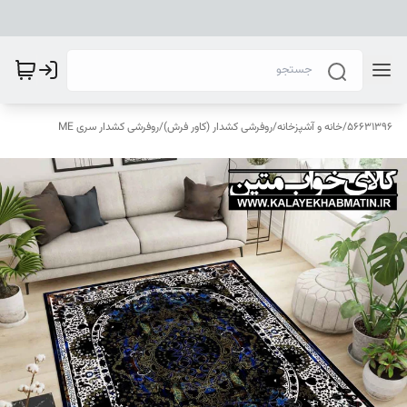
56631396
/
خانه و آشپزخانه
/
روفرشی کشدار (کاور فرش)
/
روفرشی کشدار سری ME