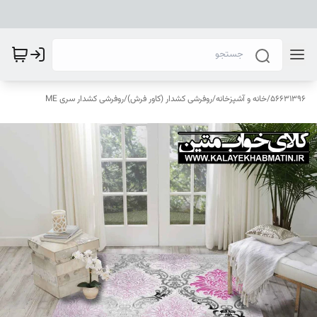
56631396
/
خانه و آشپزخانه
/
روفرشی کشدار (کاور فرش)
/
روفرشی کشدار سری ME