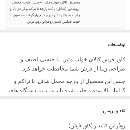
محصول کالای خواب متین - جنس پارچه مخمل
ابریشمی (شانل) بافت پارچه با تراکم و گراماژ بالا و
چاپ دیجیتال کش دوزی در چهار گوشه محصول
جهت فیکس شدن روفرشی روی فرش
سایز کالا
موجود در سایز بندی : 4 ، 6 ، 9 ، 12 متری
توضیحات
ارسال کالا
ارسال کالای خواب متین تا کمتر از 30 روز کاری
آینده
کاور فرش کالای خواب متین با جنسی لطیف و
طراحی زیبا از فرش شما محافظت خواهد کرد.
جنس این محصول از پارچه مخمل شانل
با تراکم و
گراماژ بالا بوده و چاپ شده با بروز ترین دستگاه های
چاپ تمام دیجیتال می باشد.
نقد و بررسی
چهار گوشه این محصول با کش باکیفیت دوخته‌شده
است تا زیر فرش فیکس شود و مانع سر خوردن روی
روفرشی کشدار (کاور فرش)