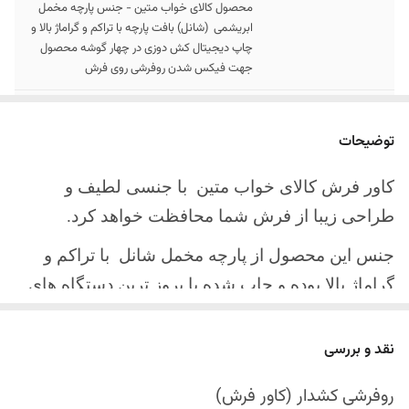
محصول کالای خواب متین - جنس پارچه مخمل
ابریشمی (شانل) بافت پارچه با تراکم و گراماژ بالا و
چاپ دیجیتال کش دوزی در چهار گوشه محصول
جهت فیکس شدن روفرشی روی فرش
سایز کالا
موجود در سایز بندی : 4 ، 6 ، 9 ، 12 متری
توضیحات
ارسال کالا
ارسال کالای خواب متین تا کمتر از 30 روز کاری
آینده
کاور فرش کالای خواب متین با جنسی لطیف و
طراحی زیبا از فرش شما محافظت خواهد کرد.
جنس این محصول از پارچه مخمل شانل
با تراکم و
گراماژ بالا بوده و چاپ شده با بروز ترین دستگاه های
چاپ تمام دیجیتال می باشد.
نقد و بررسی
چهار گوشه این محصول با کش باکیفیت دوخته‌شده
است تا زیر فرش فیکس شود و مانع سر خوردن روی
روفرشی کشدار (کاور فرش)