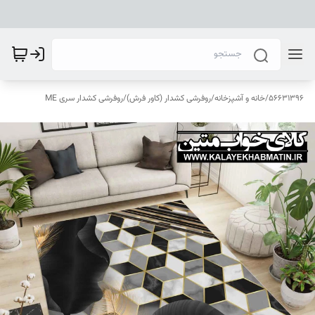
56631396
/
خانه و آشپزخانه
/
روفرشی کشدار (کاور فرش)
/
روفرشی کشدار سری ME