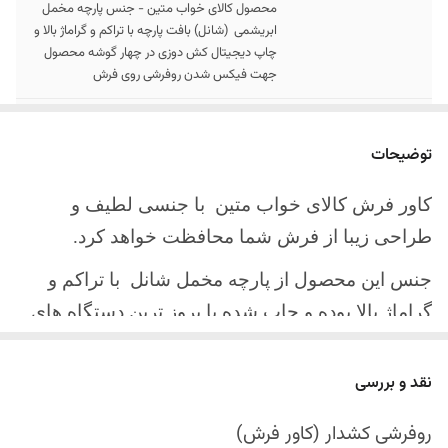
محصول کالای خواب متین - جنس پارچه مخمل
ابریشمی (شانل) بافت پارچه با تراکم و گراماژ بالا و
چاپ دیجیتال کش دوزی در چهار گوشه محصول
جهت فیکس شدن روفرشی روی فرش
سایز کالا
موجود در سایز بندی : 4 ، 6 ، 9 ، 12 متری
توضیحات
ارسال کالا
ارسال کالای خواب متین تا کمتر از 30 روز کاری
آینده
کاور فرش کالای خواب متین با جنسی لطیف و
طراحی زیبا از فرش شما محافظت خواهد کرد.
جنس این محصول از پارچه مخمل شانل
با تراکم و
گراماژ بالا بوده و چاپ شده با بروز ترین دستگاه های
چاپ تمام دیجیتال می باشد.
نقد و بررسی
چهار گوشه این محصول با کش باکیفیت دوخته‌شده
است تا زیر فرش فیکس شود و مانع سر خوردن روی
روفرشی کشدار (کاور فرش)