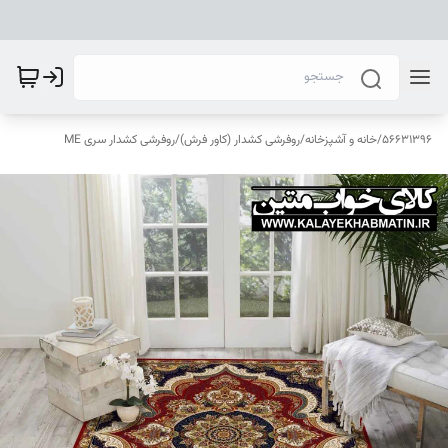
56631396
/
خانه و آشپزخانه
/
روفرشی کشدار (کاور فرش)
/
روفرشی کشدار سری ME