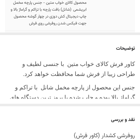
محصول کالای خواب متین - جنس پارچه مخمل
ابریشمی (شانل) بافت پارچه با تراکم و گراماژ بالا و
چاپ دیجیتال کش دوزی در چهار گوشه محصول
جهت فیکس شدن روفرشی روی فرش
سایز کالا
موجود در سایز بندی : 4 ، 6 ، 9 ، 12 متری
توضیحات
ارسال کالا
ارسال کالای خواب متین تا کمتر از 30 روز کاری
آینده
کاور فرش کالای خواب متین با جنسی لطیف و
طراحی زیبا از فرش شما محافظت خواهد کرد.
جنس این محصول از پارچه مخمل شانل
با تراکم و
گراماژ بالا بوده و چاپ شده با بروز ترین دستگاه های
چاپ تمام دیجیتال می باشد.
نقد و بررسی
چهار گوشه این محصول با کش باکیفیت دوخته‌شده
است تا زیر فرش فیکس شود و مانع سر خوردن روی
روفرشی کشدار (کاور فرش)