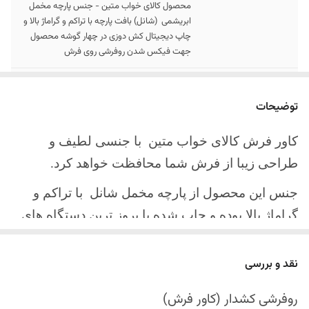
محصول کالای خواب متین - جنس پارچه مخمل
ابریشمی (شانل) بافت پارچه با تراکم و گراماژ بالا و
چاپ دیجیتال کش دوزی در چهار گوشه محصول
جهت فیکس شدن روفرشی روی فرش
سایز کالا
موجود در سایز بندی : 4 ، 6 ، 9 ، 12 متری
توضیحات
ارسال کالا
ارسال کالای خواب متین تا کمتر از 30 روز کاری
آینده
کاور فرش کالای خواب متین با جنسی لطیف و
طراحی زیبا از فرش شما محافظت خواهد کرد.
جنس این محصول از پارچه مخمل شانل
با تراکم و
گراماژ بالا بوده و چاپ شده با بروز ترین دستگاه های
چاپ تمام دیجیتال می باشد.
نقد و بررسی
چهار گوشه این محصول با کش باکیفیت دوخته‌شده
است تا زیر فرش فیکس شود و مانع سر خوردن روی
روفرشی کشدار (کاور فرش)