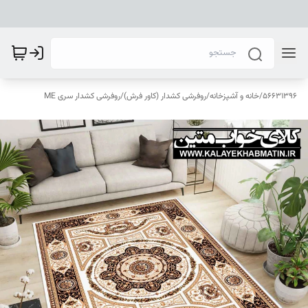
56631396
/
خانه و آشپزخانه
/
روفرشی کشدار (کاور فرش)
/
روفرشی کشدار سری ME