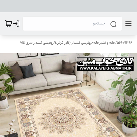
56631396
/
خانه و آشپزخانه
/
روفرشی کشدار (کاور فرش)
/
روفرشی کشدار سری ME