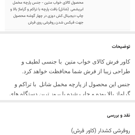
محصول کالای خواب متین - جنس پارچه مخمل
ابریشمی (شانل) بافت پارچه با تراکم و گراماژ بالا و
چاپ دیجیتال کش دوزی در چهار گوشه محصول
جهت فیکس شدن روفرشی روی فرش
سایز کالا
موجود در سایز بندی : 4 ، 6 ، 9 ، 12 متری
توضیحات
ارسال کالا
ارسال کالای خواب متین تا کمتر از 30 روز کاری
آینده
کاور فرش کالای خواب متین با جنسی لطیف و
طراحی زیبا از فرش شما محافظت خواهد کرد.
جنس این محصول از پارچه مخمل شانل
با تراکم و
گراماژ بالا بوده و چاپ شده با بروز ترین دستگاه های
چاپ تمام دیجیتال می باشد.
نقد و بررسی
چهار گوشه این محصول با کش باکیفیت دوخته‌شده
است تا زیر فرش فیکس شود و مانع سر خوردن روی
روفرشی کشدار (کاور فرش)