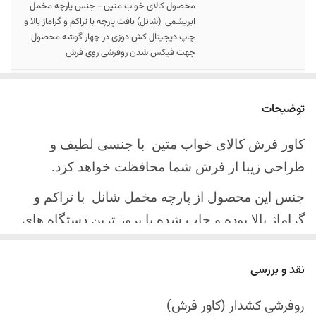
محصول کالای خواب متین - جنس پارچه مخمل
ابریشمی (شانل) بافت پارچه با تراکم و گراماژ بالا و
چاپ دیجیتال کش دوزی در چهار گوشه محصول
جهت فیکس شدن روفرشی روی فرش
سایز کالا
موجود در سایز بندی : 4 ، 6 ، 9 ، 12 متری
توضیحات
ارسال کالا
ارسال کالای خواب متین تا کمتر از 30 روز کاری
آینده
کاور فرش کالای خواب متین با جنسی لطیف و
طراحی زیبا از فرش شما محافظت خواهد کرد.
جنس این محصول از پارچه مخمل شانل
با تراکم و
گراماژ بالا بوده و چاپ شده با بروز ترین دستگاه های
چاپ تمام دیجیتال می باشد.
نقد و بررسی
چهار گوشه این محصول با کش باکیفیت دوخته‌شده
است تا زیر فرش فیکس شود و مانع سر خوردن روی
روفرشی کشدار (کاور فرش)