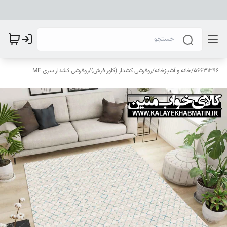
56631396
/
خانه و آشپزخانه
/
روفرشی کشدار (کاور فرش)
/
روفرشی کشدار سری ME