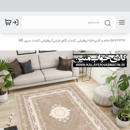
56631396
/
خانه و آشپزخانه
/
روفرشی کشدار (کاور فرش)
/
روفرشی کشدار سری ME