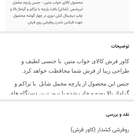
محصول کالای خواب متین - جنس پارچه مخمل
ابریشمی (شانل) بافت پارچه با تراکم و گراماژ بالا و
چاپ دیجیتال کش دوزی در چهار گوشه محصول
جهت فیکس شدن روفرشی روی فرش
سایز کالا
موجود در سایز بندی : 4 ، 6 ، 9 ، 12 متری
توضیحات
ارسال کالا
ارسال کالای خواب متین تا کمتر از 30 روز کاری
آینده
کاور فرش کالای خواب متین با جنسی لطیف و
طراحی زیبا از فرش شما محافظت خواهد کرد.
جنس این محصول از پارچه مخمل شانل
با تراکم و
گراماژ بالا بوده و چاپ شده با بروز ترین دستگاه های
چاپ تمام دیجیتال می باشد.
نقد و بررسی
چهار گوشه این محصول با کش باکیفیت دوخته‌شده
است تا زیر فرش فیکس شود و مانع سر خوردن روی
روفرشی کشدار (کاور فرش)