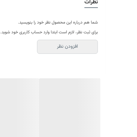
نظرات
در سایه خشک شود
موجود در سایز بندی : 4 ، 6 ، 9 ، 12 متری ( قابل سفارش در ابعاد دلخواه-سایز غیر استاندارد)
ابعاد 4 متری : 150*225 سانتیمتر
ابعاد 6 متری : 200*300 سانتیمتر
شما هم درباره این محصول نظر خود را بنویسید.
ابعاد 9 متری : 250*350 سانتیمتر
برای ثبت نظر، لازم است ابتدا وارد حساب کاربری خود شوید.
ابعاد 12 متری : 300*400 سانتیمتر
افزودن نظر
ارسال کالای خواب متین تا کمتر از 30 روز کاری آینده
(این محصول تولید مجموعه کالای خواب متی