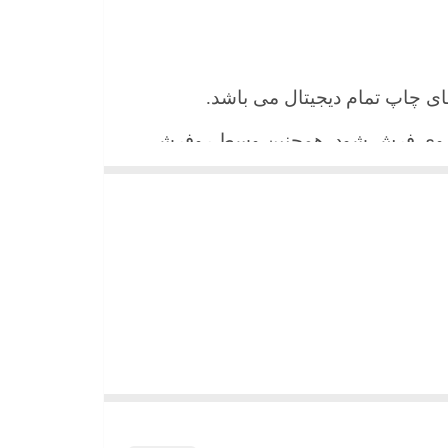
 های چاپ تمام دیجیتال می باشد.
ن روی فرش شود. همچنین وسط روفرشی
شیند و همواره جلوه زیبای خود را حفظ
میباشد)