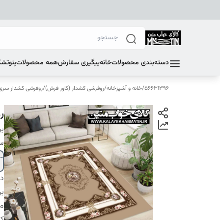
دسته‌بندی محصولات
خانه
پیگیری سفارش
همه محصولات
پتو
تشک
56631396
/
خانه و آشپزخانه
/
روفرشی کشدار (کاور فرش)
/
روفرشی کشدار سری E
رو
بر
سا
دس
بر
م
کا