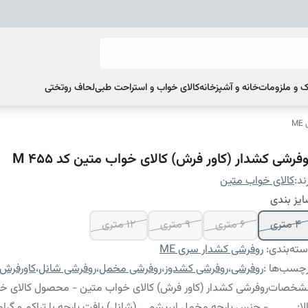
 و ملزومات
خانه و آشپزخانه
کالای خواب و استراحت طبی
لحاف روتختی
M
فرشی کشدار (کاور فرش) کالای خواب متین کد M 455
ند:
کالای خواب متین
یز بندی
4 متری
6 متری
9 متری
12 متری
ته‌بندی
:
روفرشی کشدار سری ME
چسب‌ها :
روفرشی
،
روفرشی کشدوز
،
روفرشی مخمل
،
روفرشی شانل
،
کاورفرش
شخصات
روفرشی کشدار (کاور فرش) کالای خواب متین - محصول کالای خ
لا
:
- جنس پارچه مخمل ابریشمی (شانل) بافت پارچه با تراکم و گراماژ