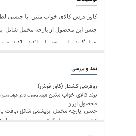
کاور فرش کالای خواب متین با جنسی لط
جنس این محصول از پارچه مخمل شانل
ب
چهار گوشه این محصول با کش باکیفیت 
نیز کش تعبیه شده که زیر فرش میرود و ب
کند.
نقد و بررسی
شرایط شستشو:
اولین شستشو ترجیحا خشک شویی شود
روفرشی کشدار (کاور فرش)
برند کالای خواب متین
شستشو در لباسشویی های خانگی بلامانع
(تولید مجموعه کالای خواب متین)
محصول ایران
حداکثر دمای شستشو 30 درجه سانتیگراد (عملیات ملایم)
جنس
پارچه مخمل ابریشمی شانل ،بافت پارچه 
از پودر های صابونی و آنزیم دار(دانه آبی)
کش دوزی در چهار گوشه محصول جهت فی
خشک کردن در خشک کن مجاز نمی باشد
قابل شستشو