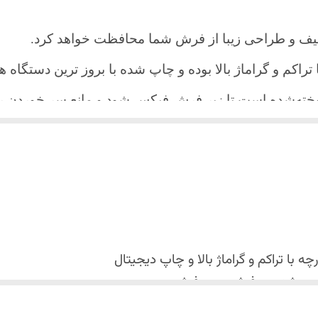
یف و طراحی زیبا از فرش شما محافظت خواهد کرد.
ا تراکم و گراماژ بالا بوده و چاپ شده با بروز ترین دستگاه
دوخته‌شده است تا زیر فرش فیکس شود و مانع سر خورد
اعث می شود هیچ چین و چروکی روی طرح زیبای روفرشی نن
 می باشد فقط به صورت جدا گانه شسته شود
با تراکم و گراماژ بالا و
چاپ دیجیتال
 استفاده نشود. (بهترین ماده شوینده رنگین شوی+ نرم کننده 
کس شدن روفرشی روی فرش