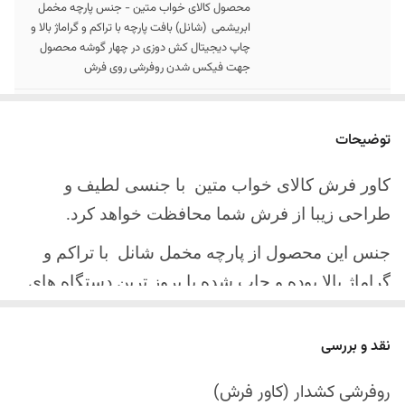
محصول کالای خواب متین - جنس پارچه مخمل
ابریشمی (شانل) بافت پارچه با تراکم و گراماژ بالا و
چاپ دیجیتال کش دوزی در چهار گوشه محصول
جهت فیکس شدن روفرشی روی فرش
سایز کالا
موجود در سایز بندی : 4 ، 6 ، 9 ، 12 متری
توضیحات
ارسال کالا
ارسال کالای خواب متین تا کمتر از 30 روز کاری
آینده
کاور فرش کالای خواب متین با جنسی لطیف و
طراحی زیبا از فرش شما محافظت خواهد کرد.
جنس این محصول از پارچه مخمل شانل
با تراکم و
گراماژ بالا بوده و چاپ شده با بروز ترین دستگاه های
چاپ تمام دیجیتال می باشد.
نقد و بررسی
چهار گوشه این محصول با کش باکیفیت دوخته‌شده
است تا زیر فرش فیکس شود و مانع سر خوردن روی
روفرشی کشدار (کاور فرش)