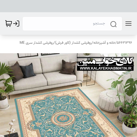
56631396
/
خانه و آشپزخانه
/
روفرشی کشدار (کاور فرش)
/
روفرشی کشدار سری ME