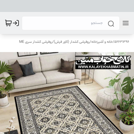
56631396
/
خانه و آشپزخانه
/
روفرشی کشدار (کاور فرش)
/
روفرشی کشدار سری ME