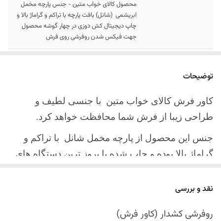
محصول کالای خواب متین - جنس پارچه مخمل
ابریشمی (شانل) بافت پارچه با تراکم و گراماژ بالا و
چاپ دیجیتال کش دوزی در چهار گوشه محصول
جهت فیکس شدن روفرشی روی فرش
سایز کالا
موجود در سایز بندی : 4 ، 6 ، 9 ، 12 متری
توضیحات
ارسال کالا
ارسال کالای خواب متین تا کمتر از 30 روز کاری
آینده
کاور فرش کالای خواب متین با جنسی لطیف و
طراحی زیبا از فرش شما محافظت خواهد کرد.
جنس این محصول از پارچه مخمل شانل
با تراکم و
گراماژ بالا بوده و چاپ شده با بروز ترین دستگاه های
چاپ تمام دیجیتال می باشد.
نقد و بررسی
چهار گوشه این محصول با کش باکیفیت دوخته‌شده
است تا زیر فرش فیکس شود و مانع سر خوردن روی
روفرشی کشدار (کاور فرش)