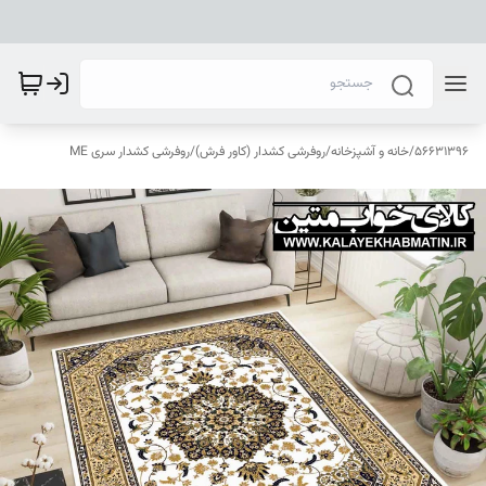
56631396
/
خانه و آشپزخانه
/
روفرشی کشدار (کاور فرش)
/
روفرشی کشدار سری ME