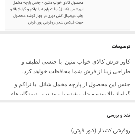
محصول کالای خواب متین - جنس پارچه مخمل
ابریشمی (شانل) بافت پارچه با تراکم و گراماژ بالا و
چاپ دیجیتال کش دوزی در چهار گوشه محصول
جهت فیکس شدن روفرشی روی فرش
سایز کالا
موجود در سایز بندی : 4 ، 6 ، 9 ، 12 متری
توضیحات
ارسال کالا
ارسال کالای خواب متین تا کمتر از 30 روز کاری
آینده
کاور فرش کالای خواب متین با جنسی لطیف و
طراحی زیبا از فرش شما محافظت خواهد کرد.
جنس این محصول از پارچه مخمل شانل
با تراکم و
گراماژ بالا بوده و چاپ شده با بروز ترین دستگاه های
چاپ تمام دیجیتال می باشد.
نقد و بررسی
چهار گوشه این محصول با کش باکیفیت دوخته‌شده
است تا زیر فرش فیکس شود و مانع سر خوردن روی
روفرشی کشدار (کاور فرش)