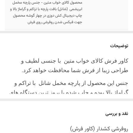
محصول کالای خواب متین - جنس پارچه مخمل
ابریشمی (شانل) بافت پارچه با تراکم و گراماژ بالا و
چاپ دیجیتال کش دوزی در چهار گوشه محصول
جهت فیکس شدن روفرشی روی فرش
سایز کالا
موجود در سایز بندی : 4 ، 6 ، 9 ، 12 متری
توضیحات
ارسال کالا
ارسال کالای خواب متین تا کمتر از 30 روز کاری
آینده
کاور فرش کالای خواب متین با جنسی لطیف و
طراحی زیبا از فرش شما محافظت خواهد کرد.
جنس این محصول از پارچه مخمل شانل
با تراکم و
گراماژ بالا بوده و چاپ شده با بروز ترین دستگاه های
چاپ تمام دیجیتال می باشد.
نقد و بررسی
چهار گوشه این محصول با کش باکیفیت دوخته‌شده
است تا زیر فرش فیکس شود و مانع سر خوردن روی
روفرشی کشدار (کاور فرش)