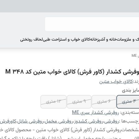
 و ملزومات
خانه و آشپزخانه
کالای خواب و استراحت طبی
لحاف روتختی
M
فرشی کشدار (کاور فرش) کالای خواب متین کد M 348
ند:
کالای خواب متین
یز بندی
4 متری
6 متری
9 متری
12 متری
ته‌بندی
:
روفرشی کشدار سری ME
چسب‌ها :
روفرشی
،
روفرشی کشدوز
،
روفرشی مخمل
،
روفرشی شانل
،
کاورفرش
شخصات
روفرشی کشدار (کاور فرش) کالای خواب متین - محصول کالای خ
لا
:
- جنس پارچه مخمل ابریشمی (شانل) بافت پارچه با تراکم و گراماژ