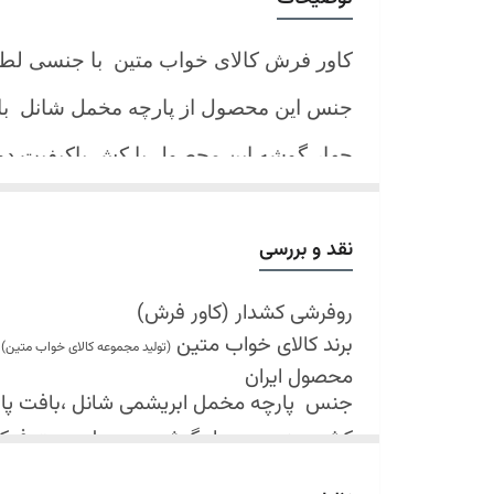
کاور فرش کالای خواب متین با جنسی لط
جنس این محصول از پارچه مخمل شانل
ب
چهار گوشه این محصول با کش باکیفیت 
نیز کش تعبیه شده که زیر فرش میرود و ب
کند.
نقد و بررسی
شرایط شستشو:
اولین شستشو ترجیحا خشک شویی شود
روفرشی کشدار (کاور فرش)
برند کالای خواب متین
شستشو در لباسشویی های خانگی بلامانع
(تولید مجموعه کالای خواب متین)
محصول ایران
حداکثر دمای شستشو 30 درجه سانتیگراد (عملیات ملایم)
جنس
پارچه مخمل ابریشمی شانل ،بافت پارچه 
از پودر های صابونی و آنزیم دار(دانه آبی)
کش دوزی در چهار گوشه محصول جهت فی
خشک کردن در خشک کن مجاز نمی باشد
قابل شستشو