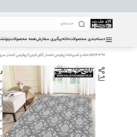
دسته‌بندی محصولات
خانه
پیگیری سفارش
همه محصولات
پتو
تشک
56631396
/
خانه و آشپزخانه
/
روفرشی کشدار (کاور فرش)
/
روفرشی کشدار سری E
رو
بر
سا
دس
بر
م
کا