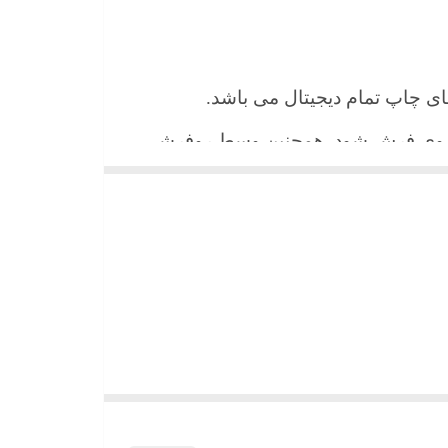
 های چاپ تمام دیجیتال می باشد.
ن روی فرش شود. همچنین وسط روفرشی
شیند و همواره جلوه زیبای خود را حفظ
میباشد)