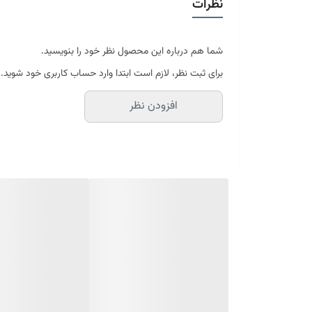
نظرات
در سایه خشک شود
موجود در سایز بندی : 4 ، 6 ، 9 ، 12 متری ( قابل سفارش در ابعاد دلخواه-سایز غیر استاندارد)
ابعاد 4 متری : 150*225 سانتیمتر
ابعاد 6 متری : 200*300 سانتیمتر
شما هم درباره این محصول نظر خود را بنویسید.
ابعاد 9 متری : 250*350 سانتیمتر
برای ثبت نظر، لازم است ابتدا وارد حساب کاربری خود شوید.
ابعاد 12 متری : 300*400 سانتیمتر
افزودن نظر
ارسال کالای خواب متین تا کمتر از 30 روز کاری آینده
(این محصول تولید مجموعه کالای خواب متی