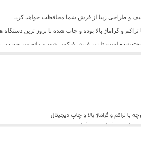
یف و طراحی زیبا از فرش شما محافظت خواهد کرد.
ا تراکم و گراماژ بالا بوده و چاپ شده با بروز ترین دستگاه
دوخته‌شده است تا زیر فرش فیکس شود و مانع سر خورد
اعث می شود هیچ چین و چروکی روی طرح زیبای روفرشی نن
 می باشد فقط به صورت جدا گانه شسته شود
با تراکم و گراماژ بالا و
چاپ دیجیتال
 استفاده نشود. (بهترین ماده شوینده رنگین شوی+ نرم کننده 
کس شدن روفرشی روی فرش