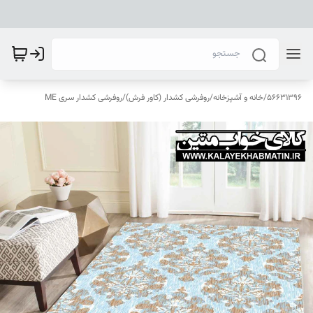
56631396
/
خانه و آشپزخانه
/
روفرشی کشدار (کاور فرش)
/
روفرشی کشدار سری ME