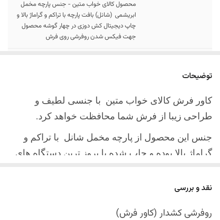
محصول کالای خواب متین - جنس پارچه مخمل
ابریشمی (شانل) بافت پارچه با تراکم و گراماژ بالا و
چاپ دیجیتال کش دوزی در چهار گوشه محصول
جهت فیکس شدن روفرشی روی فرش
سایز کالا
موجود در سایز بندی : 4 ، 6 ، 9 ، 12 متری
توضیحات
ارسال کالا
ارسال کالای خواب متین تا کمتر از 30 روز کاری
آینده
کاور فرش کالای خواب متین با جنسی لطیف و
طراحی زیبا از فرش شما محافظت خواهد کرد.
جنس این محصول از پارچه مخمل شانل
با تراکم و
گراماژ بالا بوده و چاپ شده با بروز ترین دستگاه های
چاپ تمام دیجیتال می باشد.
نقد و بررسی
چهار گوشه این محصول با کش باکیفیت دوخته‌شده
است تا زیر فرش فیکس شود و مانع سر خوردن روی
روفرشی کشدار (کاور فرش)