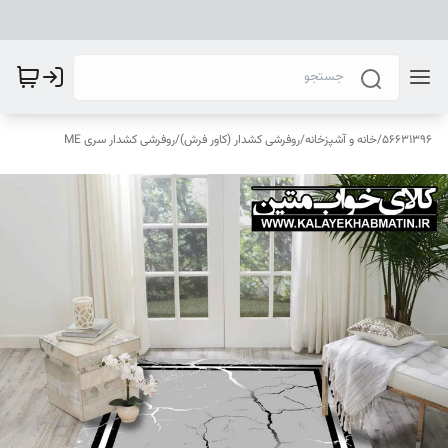
56631396
/
خانه و آشپزخانه
/
روفرشی کشدار (کاور فرش)
/
روفرشی کشدار سری ME