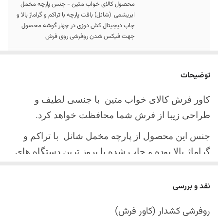
محصول کالای خواب متین - جنس پارچه مخمل
ابریشمی (شانل) بافت پارچه با تراکم و گراماژ بالا و
چاپ دیجیتال کش دوزی در چهار گوشه محصول
جهت فیکس شدن روفرشی روی فرش
سایز کالا
موجود در سایز بندی : 4 ، 6 ، 9 ، 12 متری
توضیحات
ارسال کالا
ارسال کالای خواب متین تا کمتر از 30 روز کاری
آینده
کاور فرش کالای خواب متین با جنسی لطیف و
طراحی زیبا از فرش شما محافظت خواهد کرد.
جنس این محصول از پارچه مخمل شانل
با تراکم و
گراماژ بالا بوده و چاپ شده با بروز ترین دستگاه های
چاپ تمام دیجیتال می باشد.
نقد و بررسی
چهار گوشه این محصول با کش باکیفیت دوخته‌شده
است تا زیر فرش فیکس شود و مانع سر خوردن روی
روفرشی کشدار (کاور فرش)