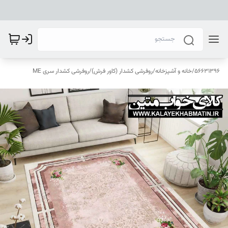
56631396
/
خانه و آشپزخانه
/
روفرشی کشدار (کاور فرش)
/
روفرشی کشدار سری ME