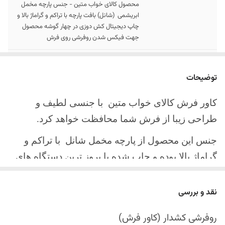
محصول کالای خواب متین - جنس پارچه مخمل
ابریشمی (شانل) بافت پارچه با تراکم و گراماژ بالا و
چاپ دیجیتال کش دوزی در چهار گوشه محصول
جهت فیکس شدن روفرشی روی فرش
سایز کالا
موجود در سایز بندی : 4 ، 6 ، 9 ، 12 متری
توضیحات
ارسال کالا
ارسال کالای خواب متین تا کمتر از 30 روز کاری
آینده
کاور فرش کالای خواب متین با جنسی لطیف و
طراحی زیبا از فرش شما محافظت خواهد کرد.
جنس این محصول از پارچه مخمل شانل
با تراکم و
گراماژ بالا بوده و چاپ شده با بروز ترین دستگاه های
چاپ تمام دیجیتال می باشد.
نقد و بررسی
چهار گوشه این محصول با کش باکیفیت دوخته‌شده
است تا زیر فرش فیکس شود و مانع سر خوردن روی
روفرشی کشدار (کاور فرش)