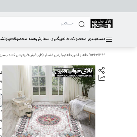
دسته‌بندی محصولات
خانه
پیگیری سفارش
همه محصولات
پتو
تشک
56631396
/
خانه و آشپزخانه
/
روفرشی کشدار (کاور فرش)
/
روفرشی کشدار سری E
رو
بر
سا
دس
بر
م
کا