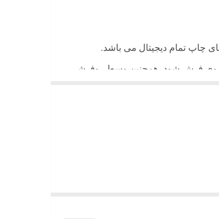
 های چاپ تمام دیجیتال می باشد.
ن روی فرش شود. همچنین وسط روفرشی
شیند و همواره جلوه زیبای خود را حفظ
میباشد)