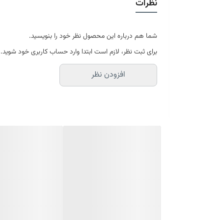
نظرات
در سایه خشک شود
موجود در سایز بندی : 4 ، 6 ، 9 ، 12 متری ( قابل سفارش در ابعاد دلخواه-سایز غیر استاندارد)
ابعاد 4 متری : 150*225 سانتیمتر
ابعاد 6 متری : 200*300 سانتیمتر
شما هم درباره این محصول نظر خود را بنویسید.
ابعاد 9 متری : 250*350 سانتیمتر
برای ثبت نظر، لازم است ابتدا وارد حساب کاربری خود شوید.
ابعاد 12 متری : 300*400 سانتیمتر
افزودن نظر
ارسال کالای خواب متین تا کمتر از 30 روز کاری آینده
(این محصول تولید مجموعه کالای خواب متی