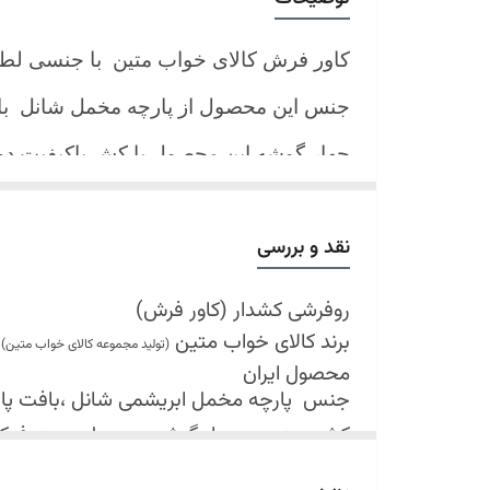
کاور فرش کالای خواب متین با جنسی لط
جنس این محصول از پارچه مخمل شانل
ب
چهار گوشه این محصول با کش باکیفیت 
نیز کش تعبیه شده که زیر فرش میرود و ب
کند.
نقد و بررسی
شرایط شستشو:
اولین شستشو ترجیحا خشک شویی شود
روفرشی کشدار (کاور فرش)
برند کالای خواب متین
شستشو در لباسشویی های خانگی بلامانع
(تولید مجموعه کالای خواب متین)
محصول ایران
حداکثر دمای شستشو 30 درجه سانتیگراد (عملیات ملایم)
جنس
پارچه مخمل ابریشمی شانل ،بافت پارچه 
از پودر های صابونی و آنزیم دار(دانه آبی)
کش دوزی در چهار گوشه محصول جهت فی
خشک کردن در خشک کن مجاز نمی باشد
قابل شستشو