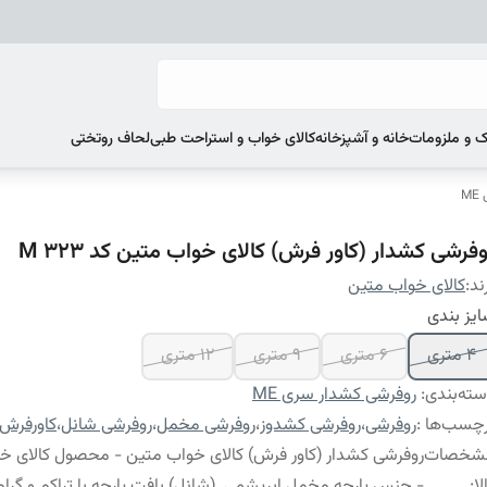
 و ملزومات
خانه و آشپزخانه
کالای خواب و استراحت طبی
لحاف روتختی
M
فرشی کشدار (کاور فرش) کالای خواب متین کد M 323
ند:
کالای خواب متین
یز بندی
4 متری
6 متری
9 متری
12 متری
ته‌بندی
:
روفرشی کشدار سری ME
چسب‌ها :
روفرشی
،
روفرشی کشدوز
،
روفرشی مخمل
،
روفرشی شانل
،
کاورفرش
شخصات
روفرشی کشدار (کاور فرش) کالای خواب متین - محصول کالای خ
لا
:
- جنس پارچه مخمل ابریشمی (شانل) بافت پارچه با تراکم و گراماژ