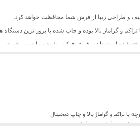
یف و طراحی زیبا از فرش شما محافظت خواهد کرد.
ا تراکم و گراماژ بالا بوده و چاپ شده با بروز ترین دستگاه
دوخته‌شده است تا زیر فرش فیکس شود و مانع سر خورد
اعث می شود هیچ چین و چروکی روی طرح زیبای روفرشی نن
 می باشد فقط به صورت جدا گانه شسته شود
با تراکم و گراماژ بالا و
چاپ دیجیتال
 استفاده نشود. (بهترین ماده شوینده رنگین شوی+ نرم کننده 
کس شدن روفرشی روی فرش