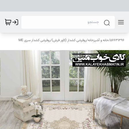
56631396
/
خانه و آشپزخانه
/
روفرشی کشدار (کاور فرش)
/
روفرشی کشدار سری ME