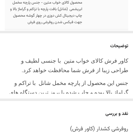
محصول کالای خواب متین - جنس پارچه مخمل
ابریشمی (شانل) بافت پارچه با تراکم و گراماژ بالا و
چاپ دیجیتال کش دوزی در چهار گوشه محصول
جهت فیکس شدن روفرشی روی فرش
سایز کالا
موجود در سایز بندی : 4 ، 6 ، 9 ، 12 متری
توضیحات
ارسال کالا
ارسال کالای خواب متین تا کمتر از 30 روز کاری
آینده
کاور فرش کالای خواب متین با جنسی لطیف و
طراحی زیبا از فرش شما محافظت خواهد کرد.
جنس این محصول از پارچه مخمل شانل
با تراکم و
گراماژ بالا بوده و چاپ شده با بروز ترین دستگاه های
چاپ تمام دیجیتال می باشد.
نقد و بررسی
چهار گوشه این محصول با کش باکیفیت دوخته‌شده
است تا زیر فرش فیکس شود و مانع سر خوردن روی
روفرشی کشدار (کاور فرش)