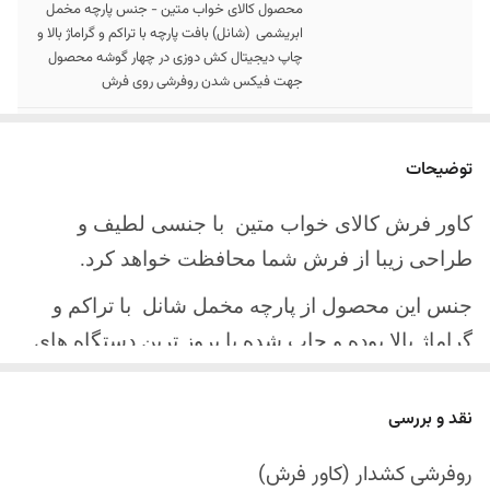
محصول کالای خواب متین - جنس پارچه مخمل
ابریشمی (شانل) بافت پارچه با تراکم و گراماژ بالا و
چاپ دیجیتال کش دوزی در چهار گوشه محصول
جهت فیکس شدن روفرشی روی فرش
سایز کالا
موجود در سایز بندی : 4 ، 6 ، 9 ، 12 متری
توضیحات
ارسال کالا
ارسال کالای خواب متین تا کمتر از 30 روز کاری
آینده
کاور فرش کالای خواب متین با جنسی لطیف و
طراحی زیبا از فرش شما محافظت خواهد کرد.
جنس این محصول از پارچه مخمل شانل
با تراکم و
گراماژ بالا بوده و چاپ شده با بروز ترین دستگاه های
چاپ تمام دیجیتال می باشد.
نقد و بررسی
چهار گوشه این محصول با کش باکیفیت دوخته‌شده
است تا زیر فرش فیکس شود و مانع سر خوردن روی
روفرشی کشدار (کاور فرش)