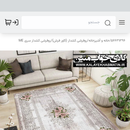
56631396
/
خانه و آشپزخانه
/
روفرشی کشدار (کاور فرش)
/
روفرشی کشدار سری ME