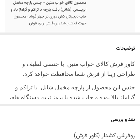
محصول کالای خواب متین - جنس پارچه مخمل
ابریشمی (شانل) بافت پارچه با تراکم و گراماژ بالا و
چاپ دیجیتال کش دوزی در چهار گوشه محصول
جهت فیکس شدن روفرشی روی فرش
سایز کالا
موجود در سایز بندی : 4 ، 6 ، 9 ، 12 متری
توضیحات
ارسال کالا
ارسال کالای خواب متین تا کمتر از 30 روز کاری
آینده
کاور فرش کالای خواب متین با جنسی لطیف و
طراحی زیبا از فرش شما محافظت خواهد کرد.
جنس این محصول از پارچه مخمل شانل
با تراکم و
گراماژ بالا بوده و چاپ شده با بروز ترین دستگاه های
چاپ تمام دیجیتال می باشد.
نقد و بررسی
چهار گوشه این محصول با کش باکیفیت دوخته‌شده
است تا زیر فرش فیکس شود و مانع سر خوردن روی
روفرشی کشدار (کاور فرش)