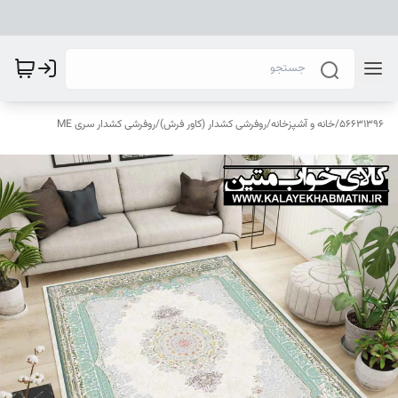
56631396
/
خانه و آشپزخانه
/
روفرشی کشدار (کاور فرش)
/
روفرشی کشدار سری ME