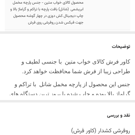
محصول کالای خواب متین - جنس پارچه مخمل
ابریشمی (شانل) بافت پارچه با تراکم و گراماژ بالا و
چاپ دیجیتال کش دوزی در چهار گوشه محصول
جهت فیکس شدن روفرشی روی فرش
سایز کالا
موجود در سایز بندی : 4 ، 6 ، 9 ، 12 متری
توضیحات
ارسال کالا
ارسال کالای خواب متین تا کمتر از 30 روز کاری
آینده
کاور فرش کالای خواب متین با جنسی لطیف و
طراحی زیبا از فرش شما محافظت خواهد کرد.
جنس این محصول از پارچه مخمل شانل
با تراکم و
گراماژ بالا بوده و چاپ شده با بروز ترین دستگاه های
چاپ تمام دیجیتال می باشد.
نقد و بررسی
چهار گوشه این محصول با کش باکیفیت دوخته‌شده
است تا زیر فرش فیکس شود و مانع سر خوردن روی
روفرشی کشدار (کاور فرش)