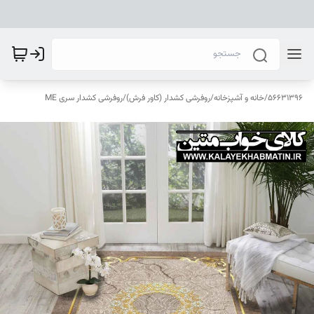
56631396
/
خانه و آشپزخانه
/
روفرشی کشدار (کاور فرش)
/
روفرشی کشدار سری ME