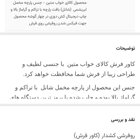
محصول کالای خواب متین - جنس پارچه مخمل
ابریشمی (شانل) بافت پارچه با تراکم و گراماژ بالا و
چاپ دیجیتال کش دوزی در چهار گوشه محصول
جهت فیکس شدن روفرشی روی فرش
سایز کالا
موجود در سایز بندی : 4 ، 6 ، 9 ، 12 متری
توضیحات
ارسال کالا
ارسال کالای خواب متین تا کمتر از 30 روز کاری
آینده
کاور فرش کالای خواب متین با جنسی لطیف و
طراحی زیبا از فرش شما محافظت خواهد کرد.
جنس این محصول از پارچه مخمل شانل
با تراکم و
گراماژ بالا بوده و چاپ شده با بروز ترین دستگاه های
چاپ تمام دیجیتال می باشد.
نقد و بررسی
چهار گوشه این محصول با کش باکیفیت دوخته‌شده
است تا زیر فرش فیکس شود و مانع سر خوردن روی
روفرشی کشدار (کاور فرش)