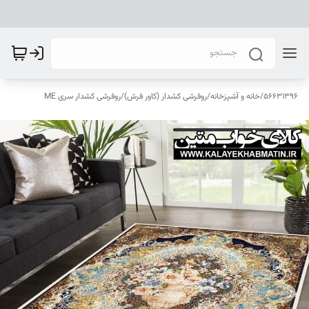
56631396
/
خانه و آشپزخانه
/
روفرشی کشدار (کاور فرش)
/
روفرشی کشدار سری ME