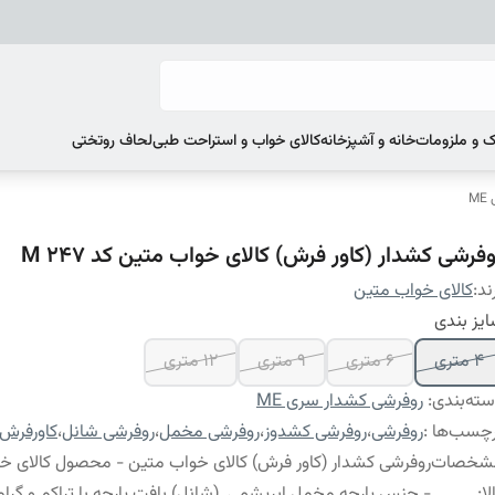
 و ملزومات
خانه و آشپزخانه
کالای خواب و استراحت طبی
لحاف روتختی
M
فرشی کشدار (کاور فرش) کالای خواب متین کد M 247
ند:
کالای خواب متین
یز بندی
4 متری
6 متری
9 متری
12 متری
ته‌بندی
:
روفرشی کشدار سری ME
چسب‌ها :
روفرشی
،
روفرشی کشدوز
،
روفرشی مخمل
،
روفرشی شانل
،
کاورفرش
شخصات
روفرشی کشدار (کاور فرش) کالای خواب متین - محصول کالای خ
لا
:
- جنس پارچه مخمل ابریشمی (شانل) بافت پارچه با تراکم و گراماژ