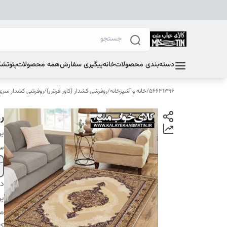
دسته‌بندی محصولات
خانه
پیگیری سفارش
همه محصولات
پتو
تشک
56631396
/
خانه و آشپزخانه
/
روفرشی کشدار (کاور فرش)
/
روفرشی کشدار سری E
رو
بر
سا
دس
بر
م
کا