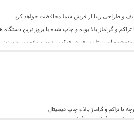
یف و طراحی زیبا از فرش شما محافظت خواهد کرد.
ا تراکم و گراماژ بالا بوده و چاپ شده با بروز ترین دستگاه
دوخته‌شده است تا زیر فرش فیکس شود و مانع سر خورد
اعث می شود هیچ چین و چروکی روی طرح زیبای روفرشی نن
 می باشد فقط به صورت جدا گانه شسته شود
با تراکم و گراماژ بالا و
چاپ دیجیتال
 استفاده نشود. (بهترین ماده شوینده رنگین شوی+ نرم کننده 
کس شدن روفرشی روی فرش