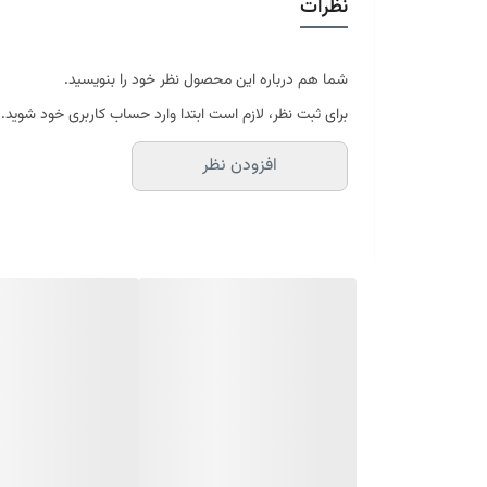
نظرات
در سایه خشک شود
موجود در سایز بندی : 4 ، 6 ، 9 ، 12 متری ( قابل سفارش در ابعاد دلخواه-سایز غیر استاندارد)
ابعاد 4 متری : 150*225 سانتیمتر
ابعاد 6 متری : 200*300 سانتیمتر
شما هم درباره این محصول نظر خود را بنویسید.
ابعاد 9 متری : 250*350 سانتیمتر
برای ثبت نظر، لازم است ابتدا وارد حساب کاربری خود شوید.
ابعاد 12 متری : 300*400 سانتیمتر
افزودن نظر
ارسال کالای خواب متین تا کمتر از 30 روز کاری آینده
(این محصول تولید مجموعه کالای خواب متی