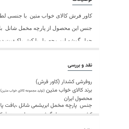
کاور فرش کالای خواب متین با جنسی لط
جنس این محصول از پارچه مخمل شانل
ب
چهار گوشه این محصول با کش باکیفیت 
نیز کش تعبیه شده که زیر فرش میرود و ب
کند.
نقد و بررسی
شرایط شستشو:
اولین شستشو ترجیحا خشک شویی شود
روفرشی کشدار (کاور فرش)
برند کالای خواب متین
شستشو در لباسشویی های خانگی بلامانع
(تولید مجموعه کالای خواب متین)
محصول ایران
حداکثر دمای شستشو 30 درجه سانتیگراد (عملیات ملایم)
جنس
پارچه مخمل ابریشمی شانل ،بافت پارچه 
از پودر های صابونی و آنزیم دار(دانه آبی)
کش دوزی در چهار گوشه محصول جهت فی
خشک کردن در خشک کن مجاز نمی باشد
قابل شستشو