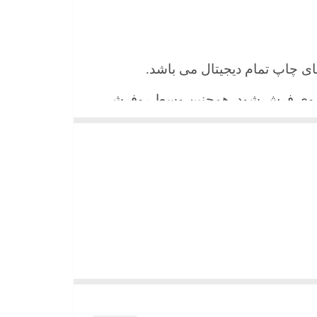
 های چاپ تمام دیجیتال می باشد.
ن روی فرش شود. همچنین وسط روفرشی
شیند و همواره جلوه زیبای خود را حفظ
میباشد)