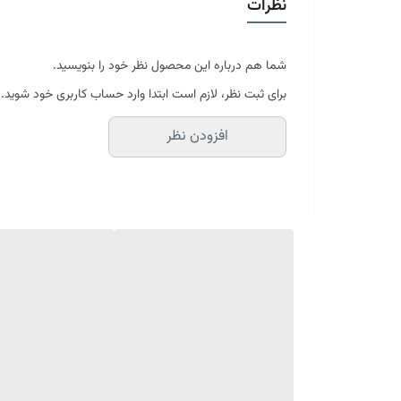
نظرات
در سایه خشک شود
موجود در سایز بندی : 4 ، 6 ، 9 ، 12 متری ( قابل سفارش در ابعاد دلخواه-سایز غیر استاندارد)
ابعاد 4 متری : 150*225 سانتیمتر
ابعاد 6 متری : 200*300 سانتیمتر
شما هم درباره این محصول نظر خود را بنویسید.
ابعاد 9 متری : 250*350 سانتیمتر
برای ثبت نظر، لازم است ابتدا وارد حساب کاربری خود شوید.
ابعاد 12 متری : 300*400 سانتیمتر
افزودن نظر
ارسال کالای خواب متین تا کمتر از 30 روز کاری آینده
(این محصول تولید مجموعه کالای خواب متی