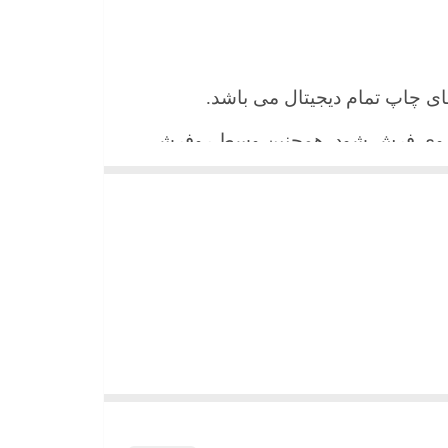
 های چاپ تمام دیجیتال می باشد.
ن روی فرش شود. همچنین وسط روفرشی
شیند و همواره جلوه زیبای خود را حفظ
میباشد)