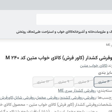
 و ملزومات
خانه و آشپزخانه
کالای خواب و استراحت طبی
لحاف روتختی
M
فرشی کشدار (کاور فرش) کالای خواب متین کد M 240
ند:
کالای خواب متین
یز بندی
4 متری
6 متری
9 متری
12 متری
ته‌بندی
:
روفرشی کشدار سری ME
چسب‌ها :
روفرشی
،
روفرشی کشدوز
،
روفرشی مخمل
،
روفرشی شانل
،
کاورفرش
شخصات
روفرشی کشدار (کاور فرش) کالای خواب متین - محصول کالای خ
لا
:
- جنس پارچه مخمل ابریشمی (شانل) بافت پارچه با تراکم و گراماژ