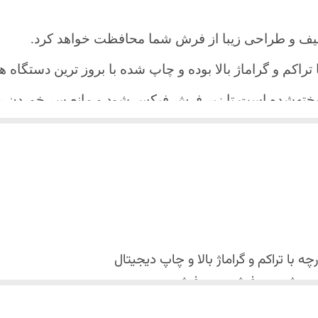
یف و طراحی زیبا از فرش شما محافظت خواهد کرد.
ا تراکم و گراماژ بالا بوده و چاپ شده با بروز ترین دستگاه
دوخته‌شده است تا زیر فرش فیکس شود و مانع سر خورد
اعث می شود هیچ چین و چروکی روی طرح زیبای روفرشی نن
 می باشد فقط به صورت جدا گانه شسته شود
با تراکم و گراماژ بالا و
چاپ دیجیتال
 استفاده نشود. (بهترین ماده شوینده رنگین شوی+ نرم کننده 
کس شدن روفرشی روی فرش