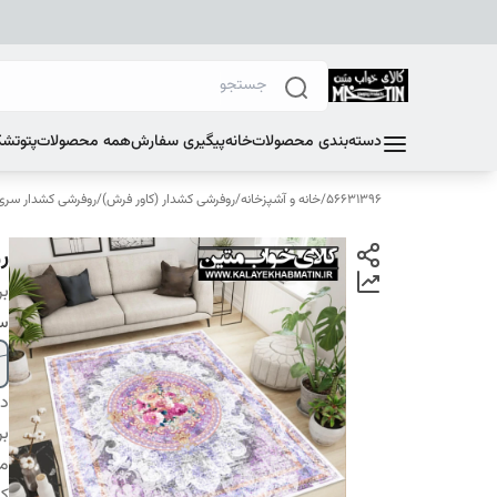
دسته‌بندی محصولات
خانه
پیگیری سفارش
همه محصولات
پتو
تشک
56631396
/
خانه و آشپزخانه
/
روفرشی کشدار (کاور فرش)
/
روفرشی کشدار سری E
رو
بر
سا
دس
بر
م
کا