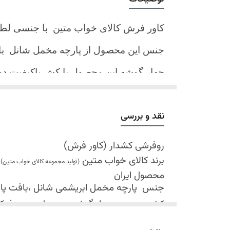
کاور فرش کالای خواب متین با جنسی لط
جنس این محصول از پارچه مخمل شانل
ب
چهار گوشه این محصول با کش باکیفیت 
نیز کش تعبیه شده که زیر فرش میرود و ب
کند.
نقد و بررسی
شرایط شستشو:
اولین شستشو ترجیحا خشک شویی شود
روفرشی کشدار (کاور فرش)
برند کالای خواب متین
شستشو در لباسشویی های خانگی بلامانع
(تولید مجموعه کالای خواب متین)
محصول ایران
حداکثر دمای شستشو 30 درجه سانتیگراد (عملیات ملایم)
جنس
پارچه مخمل ابریشمی شانل ،بافت پارچه 
از پودر های صابونی و آنزیم دار(دانه آبی)
کش دوزی در چهار گوشه محصول جهت فی
خشک کردن در خشک کن مجاز نمی باشد
قابل شستشو