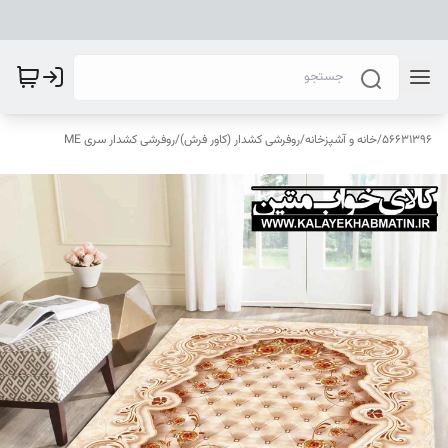
56631396
/
خانه و آشپزخانه
/
روفرشی کشدار (کاور فرش)
/
روفرشی کشدار سری ME