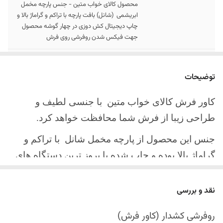
محصول کالای خواب متین - جنس پارچه مخمل
ابریشمی (شانل) بافت پارچه با تراکم و گراماژ بالا و
چاپ دیجیتال کش دوزی در چهار گوشه محصول
جهت فیکس شدن روفرشی روی فرش
سایز کالا
موجود در سایز بندی : 4 ، 6 ، 9 ، 12 متری
توضیحات
ارسال کالا
ارسال کالای خواب متین تا کمتر از 30 روز کاری
آینده
کاور فرش کالای خواب متین با جنسی لطیف و
طراحی زیبا از فرش شما محافظت خواهد کرد.
جنس این محصول از پارچه مخمل شانل
با تراکم و
گراماژ بالا بوده و چاپ شده با بروز ترین دستگاه های
چاپ تمام دیجیتال می باشد.
نقد و بررسی
چهار گوشه این محصول با کش باکیفیت دوخته‌شده
است تا زیر فرش فیکس شود و مانع سر خوردن روی
روفرشی کشدار (کاور فرش)