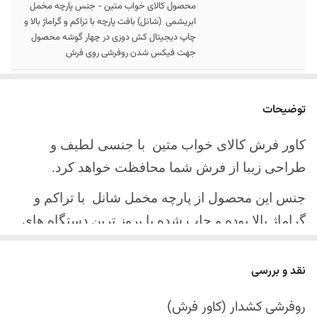
محصول کالای خواب متین - جنس پارچه مخمل
ابریشمی (شانل) بافت پارچه با تراکم و گراماژ بالا و
چاپ دیجیتال کش دوزی در چهار گوشه محصول
جهت فیکس شدن روفرشی روی فرش
سایز کالا
موجود در سایز بندی : 4 ، 6 ، 9 ، 12 متری
توضیحات
ارسال کالا
ارسال کالای خواب متین تا کمتر از 30 روز کاری
آینده
کاور فرش کالای خواب متین با جنسی لطیف و
طراحی زیبا از فرش شما محافظت خواهد کرد.
جنس این محصول از پارچه مخمل شانل
با تراکم و
گراماژ بالا بوده و چاپ شده با بروز ترین دستگاه های
چاپ تمام دیجیتال می باشد.
نقد و بررسی
چهار گوشه این محصول با کش باکیفیت دوخته‌شده
است تا زیر فرش فیکس شود و مانع سر خوردن روی
روفرشی کشدار (کاور فرش)