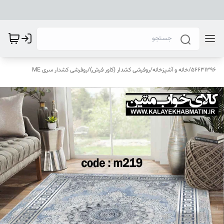
56631396
/
خانه و آشپزخانه
/
روفرشی کشدار (کاور فرش)
/
روفرشی کشدار سری ME