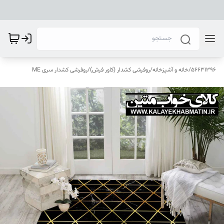
56631396
/
خانه و آشپزخانه
/
روفرشی کشدار (کاور فرش)
/
روفرشی کشدار سری ME