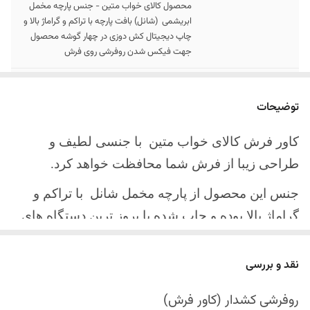
محصول کالای خواب متین - جنس پارچه مخمل
ابریشمی (شانل) بافت پارچه با تراکم و گراماژ بالا و
چاپ دیجیتال کش دوزی در چهار گوشه محصول
جهت فیکس شدن روفرشی روی فرش
سایز کالا
موجود در سایز بندی : 4 ، 6 ، 9 ، 12 متری
توضیحات
ارسال کالا
ارسال کالای خواب متین تا کمتر از 30 روز کاری
آینده
کاور فرش کالای خواب متین با جنسی لطیف و
طراحی زیبا از فرش شما محافظت خواهد کرد.
جنس این محصول از پارچه مخمل شانل
با تراکم و
گراماژ بالا بوده و چاپ شده با بروز ترین دستگاه های
چاپ تمام دیجیتال می باشد.
نقد و بررسی
چهار گوشه این محصول با کش باکیفیت دوخته‌شده
است تا زیر فرش فیکس شود و مانع سر خوردن روی
روفرشی کشدار (کاور فرش)