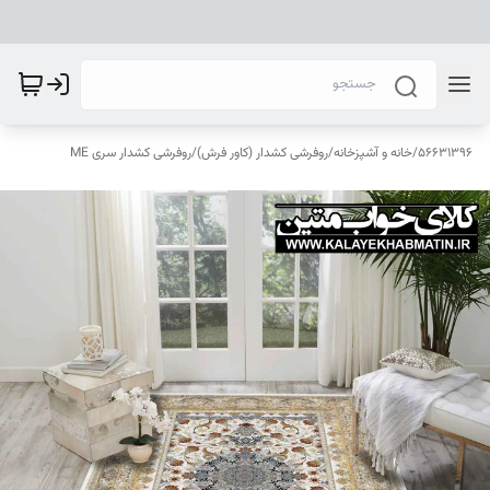
56631396
/
خانه و آشپزخانه
/
روفرشی کشدار (کاور فرش)
/
روفرشی کشدار سری ME