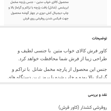
محصول کالای خواب متین - جنس پارچه مخمل
ابریشمی (شانل) بافت پارچه با تراکم و گراماژ بالا و
چاپ دیجیتال کش دوزی در چهار گوشه محصول
جهت فیکس شدن روفرشی روی فرش
سایز کالا
موجود در سایز بندی : 4 ، 6 ، 9 ، 12 متری
توضیحات
ارسال کالا
ارسال کالای خواب متین تا کمتر از 30 روز کاری
آینده
کاور فرش کالای خواب متین با جنسی لطیف و
طراحی زیبا از فرش شما محافظت خواهد کرد.
جنس این محصول از پارچه مخمل شانل
با تراکم و
گراماژ بالا بوده و چاپ شده با بروز ترین دستگاه های
چاپ تمام دیجیتال می باشد.
نقد و بررسی
چهار گوشه این محصول با کش باکیفیت دوخته‌شده
است تا زیر فرش فیکس شود و مانع سر خوردن روی
روفرشی کشدار (کاور فرش)