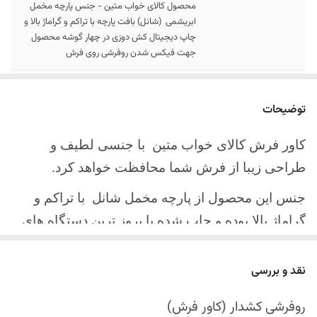
محصول کالای خواب متین - جنس پارچه مخمل
ابریشمی (شانل) بافت پارچه با تراکم و گراماژ بالا و
چاپ دیجیتال کش دوزی در چهار گوشه محصول
جهت فیکس شدن روفرشی روی فرش
سایز کالا
موجود در سایز بندی : 4 ، 6 ، 9 ، 12 متری
توضیحات
ارسال کالا
ارسال کالای خواب متین تا کمتر از 30 روز کاری
آینده
کاور فرش کالای خواب متین با جنسی لطیف و
طراحی زیبا از فرش شما محافظت خواهد کرد.
جنس این محصول از پارچه مخمل شانل
با تراکم و
گراماژ بالا بوده و چاپ شده با بروز ترین دستگاه های
چاپ تمام دیجیتال می باشد.
نقد و بررسی
چهار گوشه این محصول با کش باکیفیت دوخته‌شده
است تا زیر فرش فیکس شود و مانع سر خوردن روی
روفرشی کشدار (کاور فرش)