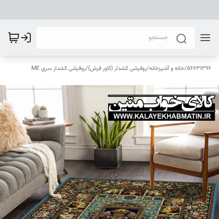
56631396
/
خانه و آشپزخانه
/
روفرشی کشدار (کاور فرش)
/
روفرشی کشدار سری ME