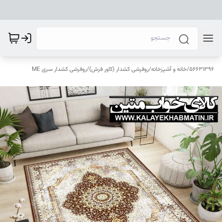
56631396
/
خانه و آشپزخانه
/
روفرشی کشدار (کاور فرش)
/
روفرشی کشدار سری ME