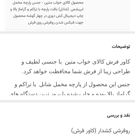
محصول کالای خواب متین - جنس پارچه مخمل
ابریشمی (شانل) بافت پارچه با تراکم و گراماژ بالا و
چاپ دیجیتال کش دوزی در چهار گوشه محصول
جهت فیکس شدن روفرشی روی فرش
سایز کالا
موجود در سایز بندی : 4 ، 6 ، 9 ، 12 متری
توضیحات
ارسال کالا
ارسال کالای خواب متین تا کمتر از 30 روز کاری
آینده
کاور فرش کالای خواب متین با جنسی لطیف و
طراحی زیبا از فرش شما محافظت خواهد کرد.
جنس این محصول از پارچه مخمل شانل
با تراکم و
گراماژ بالا بوده و چاپ شده با بروز ترین دستگاه های
چاپ تمام دیجیتال می باشد.
نقد و بررسی
چهار گوشه این محصول با کش باکیفیت دوخته‌شده
است تا زیر فرش فیکس شود و مانع سر خوردن روی
روفرشی کشدار (کاور فرش)