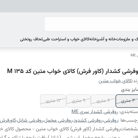
 و ملزومات
خانه و آشپزخانه
کالای خواب و استراحت طبی
لحاف روتختی
M
فرشی کشدار (کاور فرش) کالای خواب متین کد M 135
ند:
کالای خواب متین
یز بندی
4 متری
6 متری
9 متری
12 متری
ته‌بندی
:
روفرشی کشدار سری ME
چسب‌ها :
روفرشی
،
روفرشی کشدوز
،
روفرشی مخمل
،
روفرشی شانل
،
کاورفرش
شخصات
روفرشی کشدار (کاور فرش) کالای خواب متین - محصول کالای خ
لا
:
- جنس پارچه مخمل ابریشمی (شانل) بافت پارچه با تراکم و گراماژ