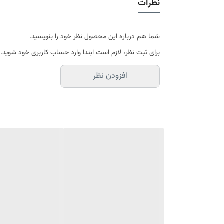
نظرات
در سایه خشک شود
موجود در سایز بندی : 4 ، 6 ، 9 ، 12 متری ( قابل سفارش در ابعاد دلخواه-سایز غیر استاندارد)
ابعاد 4 متری : 150*225 سانتیمتر
ابعاد 6 متری : 200*300 سانتیمتر
شما هم درباره این محصول نظر خود را بنویسید.
ابعاد 9 متری : 250*350 سانتیمتر
برای ثبت نظر، لازم است ابتدا وارد حساب کاربری خود شوید.
ابعاد 12 متری : 300*400 سانتیمتر
افزودن نظر
ارسال کالای خواب متین تا کمتر از 30 روز کاری آینده
(این محصول تولید مجموعه کالای خواب متی