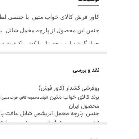
کاور فرش کالای خواب متین با جنسی لط
جنس این محصول از پارچه مخمل شانل
ب
چهار گوشه این محصول با کش باکیفیت 
نیز کش تعبیه شده که زیر فرش میرود و ب
کند.
نقد و بررسی
شرایط شستشو:
اولین شستشو ترجیحا خشک شویی شود
روفرشی کشدار (کاور فرش)
برند کالای خواب متین
شستشو در لباسشویی های خانگی بلامانع
(تولید مجموعه کالای خواب متین)
محصول ایران
حداکثر دمای شستشو 30 درجه سانتیگراد (عملیات ملایم)
جنس
پارچه مخمل ابریشمی شانل ،بافت پارچه 
از پودر های صابونی و آنزیم دار(دانه آبی)
کش دوزی در چهار گوشه محصول جهت فی
خشک کردن در خشک کن مجاز نمی باشد
قابل شستشو