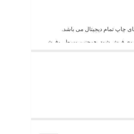
 های چاپ تمام دیجیتال می باشد.
ن روی فرش شود. همچنین وسط روفرشی
شیند و همواره جلوه زیبای خود را حفظ
میباشد)