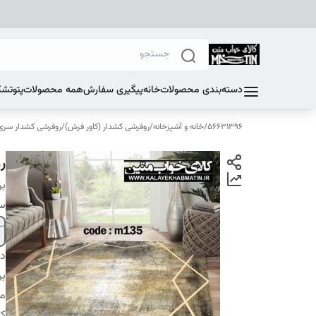
دسته‌بندی محصولات
خانه
پیگیری سفارش
همه محصولات
پتو
تشک
56631396
/
خانه و آشپزخانه
/
روفرشی کشدار (کاور فرش)
/
روفرشی کشدار سری E
رو
بر
سا
دس
بر
م
کا