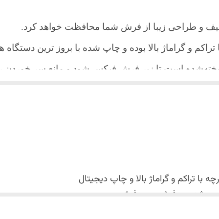
یف و طراحی زیبا از فرش شما محافظت خواهد کرد.
ا تراکم و گراماژ بالا بوده و چاپ شده با بروز ترین دستگاه
دوخته‌شده است تا زیر فرش فیکس شود و مانع سر خورد
اعث می شود هیچ چین و چروکی روی طرح زیبای روفرشی نن
 می باشد فقط به صورت جدا گانه شسته شود
با تراکم و گراماژ بالا و
چاپ دیجیتال
 استفاده نشود. (بهترین ماده شوینده رنگین شوی+ نرم کننده 
کس شدن روفرشی روی فرش