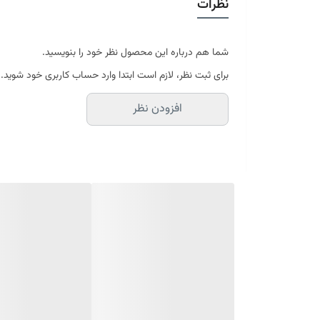
نظرات
در سایه خشک شود
موجود در سایز بندی : 4 ، 6 ، 9 ، 12 متری ( قابل سفارش در ابعاد دلخواه-سایز غیر استاندارد)
ابعاد 4 متری : 150*225 سانتیمتر
ابعاد 6 متری : 200*300 سانتیمتر
شما هم درباره این محصول نظر خود را بنویسید.
ابعاد 9 متری : 250*350 سانتیمتر
برای ثبت نظر، لازم است ابتدا وارد حساب کاربری خود شوید.
ابعاد 12 متری : 300*400 سانتیمتر
افزودن نظر
ارسال کالای خواب متین تا کمتر از 30 روز کاری آینده
(این محصول تولید مجموعه کالای خواب متی