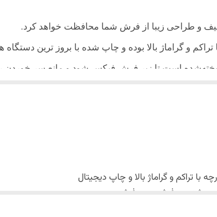
یف و طراحی زیبا از فرش شما محافظت خواهد کرد.
ا تراکم و گراماژ بالا بوده و چاپ شده با بروز ترین دستگاه
دوخته‌شده است تا زیر فرش فیکس شود و مانع سر خورد
اعث می شود هیچ چین و چروکی روی طرح زیبای روفرشی نن
 می باشد فقط به صورت جدا گانه شسته شود
با تراکم و گراماژ بالا و
چاپ دیجیتال
 استفاده نشود. (بهترین ماده شوینده رنگین شوی+ نرم کننده 
کس شدن روفرشی روی فرش