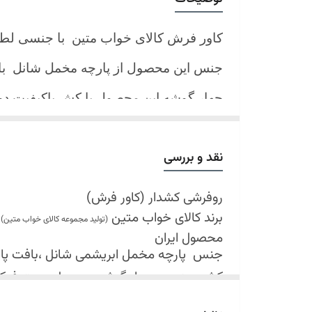
کاور فرش کالای خواب متین با جنسی لط
جنس این محصول از پارچه مخمل شانل
ب
چهار گوشه این محصول با کش باکیفیت 
نیز کش تعبیه شده که زیر فرش میرود و ب
کند.
نقد و بررسی
شرایط شستشو:
اولین شستشو ترجیحا خشک شویی شود
روفرشی کشدار (کاور فرش)
برند کالای خواب متین
شستشو در لباسشویی های خانگی بلامانع
(تولید مجموعه کالای خواب متین)
محصول ایران
حداکثر دمای شستشو 30 درجه سانتیگراد (عملیات ملایم)
جنس
پارچه مخمل ابریشمی شانل ،بافت پارچه 
از پودر های صابونی و آنزیم دار(دانه آبی)
کش دوزی در چهار گوشه محصول جهت فی
خشک کردن در خشک کن مجاز نمی باشد
قابل شستشو