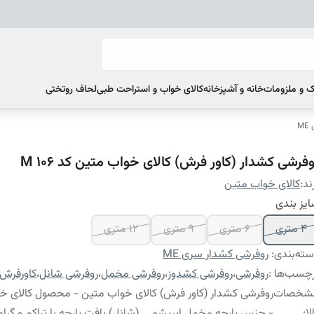
 و ملزومات
خانه و آشپزخانه
کالای خواب و استراحت طبی
لحاف روتختی
M
فرشی کشدار (کاور فرش) کالای خواب متین کد M 106
ند:
کالای خواب متین
یز بندی
4 متری
6 متری
9 متری
12 متری
ته‌بندی
:
روفرشی کشدار سری ME
چسب‌ها :
روفرشی
،
روفرشی کشدوز
،
روفرشی مخمل
،
روفرشی شانل
،
کاورفرش
شخصات
روفرشی کشدار (کاور فرش) کالای خواب متین - محصول کالای خ
لا
:
- جنس پارچه مخمل ابریشمی (شانل) بافت پارچه با تراکم و گراماژ