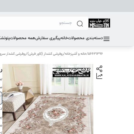
دسته‌بندی محصولات
خانه
پیگیری سفارش
همه محصولات
پتو
تشک
56631396
/
خانه و آشپزخانه
/
روفرشی کشدار (کاور فرش)
/
روفرشی کشدار سری E
رو
بر
سا
دس
بر
م
کا