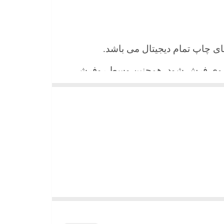
 های چاپ تمام دیجیتال می باشد.
ن روی فرش شود. همچنین وسط روفرشی
شیند و همواره جلوه زیبای خود را حفظ
میباشد)