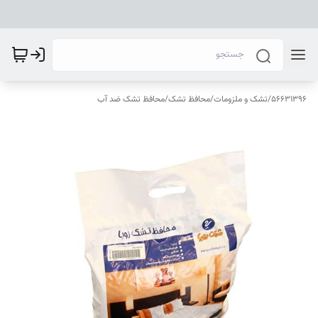
56631396
/
تشک و ملزومات
/
محافظ تشک
/
محافظ تشک ضد آب