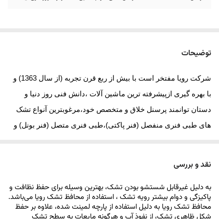
توضیحات
شرکت رویا مفتخر است با بیش از ربع قرن تجربه (از سال 1363) و
با بهره گیری ازپیشرفته ترین ماشین آلات ،دانش فنی روز دنیا و
دستان توانمند پرسنل خلاق و متخصص خود،مرغوبترین آنواع تشک
های طبی فنری منفصل (فنر پاکتی)،طبی فنری متصل (فنر بونل) و
طبی (بدون فنر) به همراه کالاهای جانبی اعم از محافظ تشک،تشک
میهمان،بالش،تخت با رویه پارچه (باکس) و تاج باکس را در ایران
نقد و بررسی
تولید نماید.
به دلیل غیرقابل شستشو بودن تشک، بهترین وسیله برای حفظ نظافت و
پاکیزگی و دوام بیشتر رویه تشک ، استفاده از محافظ تشک رویا می‌باشد.
محافظ تشک رویا به دلیل استفاده از پارچه لمینت شده‌، علاوه بر حفظ
شکل ظاهری تشک، از نفوذ آب و هرگونه مایعات به سطح تشک