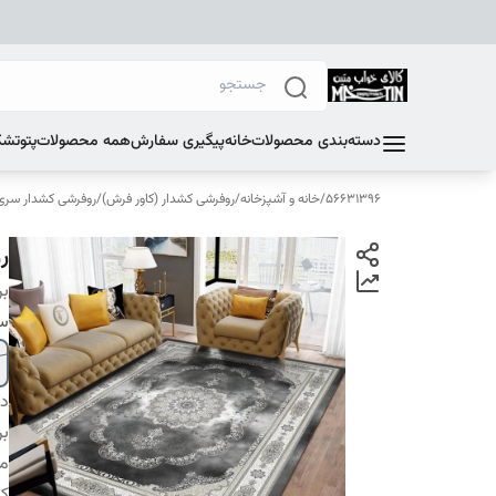
دسته‌بندی محصولات
خانه
پیگیری سفارش
همه محصولات
پتو
تشک
56631396
/
خانه و آشپزخانه
/
روفرشی کشدار (کاور فرش)
/
روفرشی کشدار سری F
ر
بر
سا
دس
بر
م
کا