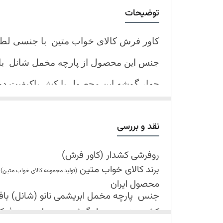
توضیحات
کاور فرش کالای خواب متین با جنسی لط
جنس این محصول از پارچه مخمل شانل
ب
چهار گوشه این محصول با کش باکیفیت 
نیز کش تعبیه شده که زیر فرش میرود و ب
کند.
نقد و بررسی
شرایط شستشو:
اولین شستشو ترجیحا خشک شویی شود
روفرشی کشدار (کاور فرش)
برند کالای خواب متین
شستشو در لباسشویی های خانگی بلامانع
(تولید مجموعه کالای خواب متین)
محصول ایران
حداکثر دمای شستشو 30 درجه سانتیگراد (عملیات ملایم)
جنس
پارچه مخمل ابریشمی نانو (شانل) بافت 
از پودر های صابونی و آنزیم دار(دانه آبی)
کش دوزی در چهار گوشه محصول جهت فی
خشک کردن در خشک کن مجاز نمی باشد