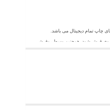
 های چاپ تمام دیجیتال می باشد.
ن روی فرش شود. همچنین وسط روفرشی
شیند و همواره جلوه زیبای خود را حفظ
میباشد)