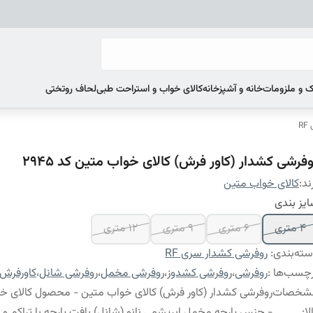
 و ملزومات
خانه و آشپزخانه
کالای خواب و استراحت طبی
لحاف روتختی
R
وفرشی کشدار (کاور فرش) کالای خواب متین کد 2945
ند:
کالای خواب متین
یز بندی
4 متری
6 متری
9 متری
12 متری
ته‌بندی
:
روفرشی کشدار سری RF
چسب‌ها :
روفرشی
،
روفرشی کشدوز
،
روفرشی مخمل
،
روفرشی شانل
،
کاورفرش
شخصات
روفرشی کشدار (کاور فرش) کالای خواب متین - محصول کالای خ
لا
:
- جنس پارچه مخمل ابریشمی نانو (شانل) بافت پارچه با تراکم و گرا