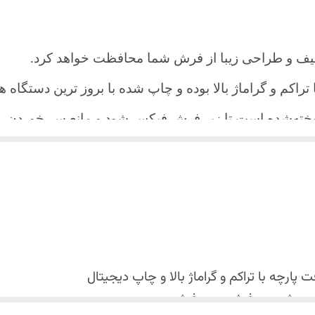
یف و طراحی زیبا از فرش شما محافظت خواهد کرد.
ا تراکم و گراماژ بالا بوده و چاپ شده با بروز ترین دستگاه
دوخته‌شده است تا زیر فرش فیکس شود و مانع سر خورد
اعث می شود هیچ چین و چروکی روی طرح زیبای روفرشی نن
 می باشد فقط به صورت جدا گانه شسته شود
پارچه با تراکم و گراماژ بالا و
چاپ دیجیتال
 استفاده نشود. (بهترین ماده شوینده رنگین شوی+ نرم کننده 
کس شدن روفرشی روی فرش