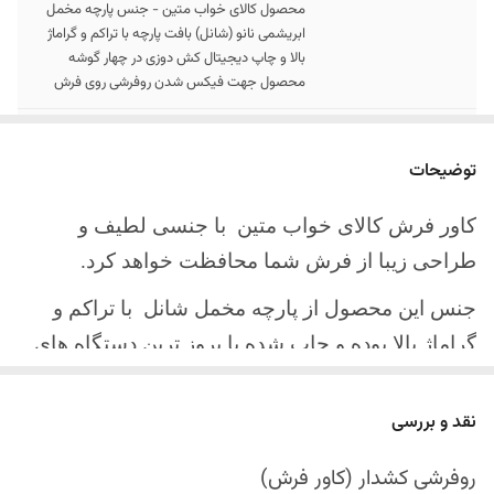
محصول کالای خواب متین - جنس پارچه مخمل
ابریشمی نانو (شانل) بافت پارچه با تراکم و گراماژ
بالا و چاپ دیجیتال کش دوزی در چهار گوشه
محصول جهت فیکس شدن روفرشی روی فرش
سایز کالا
موجود در سایز بندی : 4 ، 6 ، 9 ، 12 متری ( قابل
سفارش در ابعاد دلخواه-سایز غیر استاندارد)
توضیحات
ارسال کالا
ارسال کالای خواب متین تا کمتر از 30 روز کاری
کاور فرش کالای خواب متین با جنسی لطیف و
آینده
طراحی زیبا از فرش شما محافظت خواهد کرد.
جنس این محصول از پارچه مخمل شانل
با تراکم و
گراماژ بالا بوده و چاپ شده با بروز ترین دستگاه های
چاپ تمام دیجیتال می باشد.
نقد و بررسی
چهار گوشه این محصول با کش باکیفیت دوخته‌شده
است تا زیر فرش فیکس شود و مانع سر خوردن روی
روفرشی کشدار (کاور فرش)