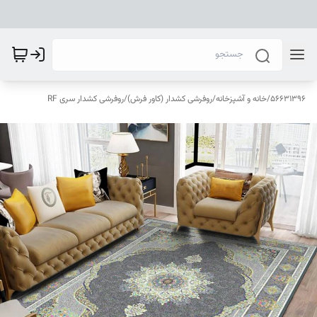
56631396
/
خانه و آشپزخانه
/
روفرشی کشدار (کاور فرش)
/
روفرشی کشدار سری RF