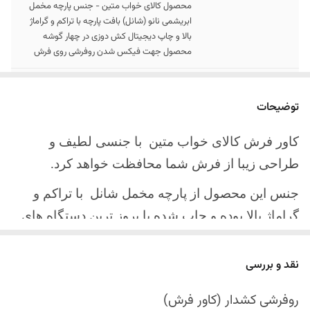
محصول کالای خواب متین - جنس پارچه مخمل
ابریشمی نانو (شانل) بافت پارچه با تراکم و گراماژ
بالا و چاپ دیجیتال کش دوزی در چهار گوشه
محصول جهت فیکس شدن روفرشی روی فرش
سایز کالا
موجود در سایز بندی : 4 ، 6 ، 9 ، 12 متری ( قابل
سفارش در ابعاد دلخواه-سایز غیر استاندارد)
توضیحات
ارسال کالا
ارسال کالای خواب متین تا کمتر از 30 روز کاری
کاور فرش کالای خواب متین با جنسی لطیف و
آینده
طراحی زیبا از فرش شما محافظت خواهد کرد.
جنس این محصول از پارچه مخمل شانل
با تراکم و
گراماژ بالا بوده و چاپ شده با بروز ترین دستگاه های
چاپ تمام دیجیتال می باشد.
نقد و بررسی
چهار گوشه این محصول با کش باکیفیت دوخته‌شده
است تا زیر فرش فیکس شود و مانع سر خوردن روی
روفرشی کشدار (کاور فرش)