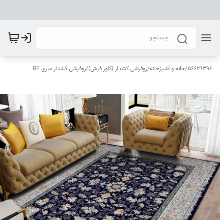
56631396
/
خانه و آشپزخانه
/
روفرشی کشدار (کاور فرش)
/
روفرشی کشدار سری RF